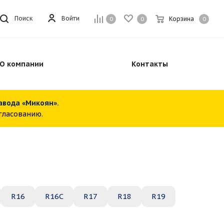
Войти
Поиск
Корзина
0
0
0
О компании
Контакты
завода «Микоян».
огласованию.
R16
R16C
R17
R18
R19