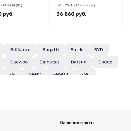
в наличии (81)
Есть в наличии (31)
0
руб.
36 860
руб.
Brilliance
Bugatti
Buick
BYD
Daewoo
Daihatsu
Datsun
Dodge
GAC
Geely
Genesis
GMC
Hyundai
Infiniti
Isuzu
Iveco
Jac
Lexus
Lifan
Lincoln
Lotus
des
Mercury
MG
Mini
Mitsubishi
Наши контакты
Porsche
Ravon
Renault
Rolls-Royce