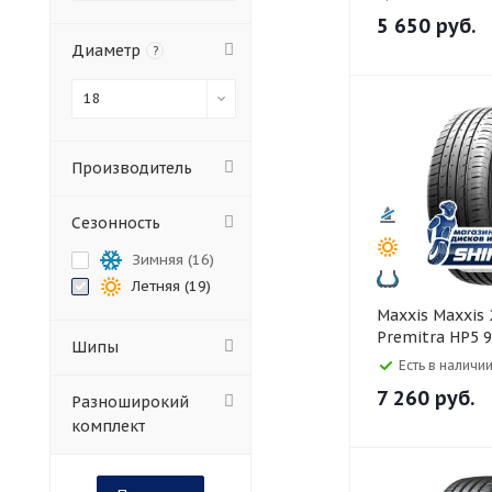
5 650
руб.
Диаметр
?
18
Производитель
Сезонность
Зимняя (
16
)
Летняя (
19
)
Maxxis Maxxis 225/40 R18
Premitra HP5 
Шипы
Есть в наличии
7 260
руб.
Разноширокий
комплект