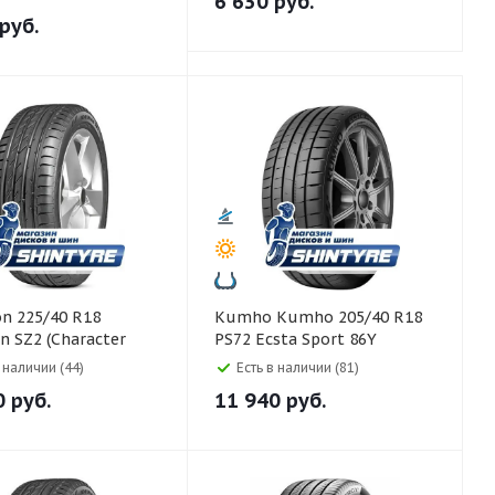
6 630
руб.
руб.
Kumho Kumho 205/40 R18
 SZ2 (Character
PS72 Ecsta Sport 86Y
92W
в наличии (44)
Есть в наличии (81)
0
руб.
11 940
руб.