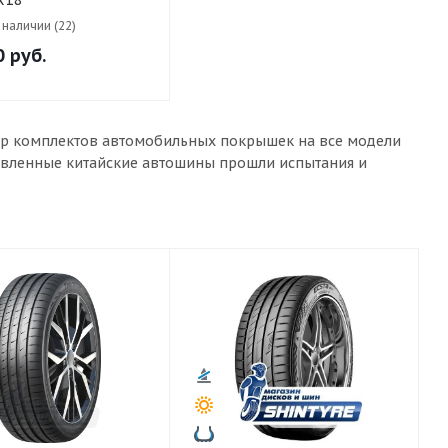
R18
mContact 6 99Y
в наличии (22)
0
руб.
бор комплектов автомобильных покрышек на все модели
тавленные китайские автошины прошли испытания и