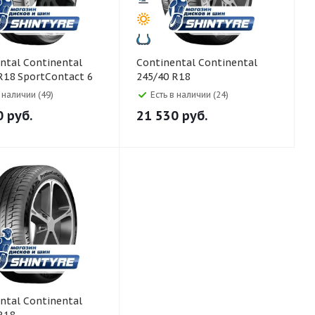
ntinental
Continental Continental
R18 SportContact 6
245/40 R18
ContiSportContact 5 97Y
в наличии (49)
Есть в наличии (24)
0
руб.
21 530
руб.
ntinental