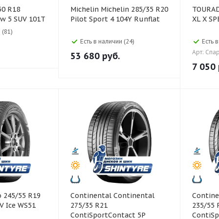
Michelin Michelin 285/35 R20
TOURADOR 255/35
w 5 SUV 101T
Pilot Sport 4 104Y Runflat
XL X S
 (81)
Есть в наличии (24)
Есть 
Арт: Спа
53 680
руб.
7 050
Continental Continental
Continental Co
V Ice WS51
275/35 R21
235/55 
ContiSportContact 5P
ContiSp