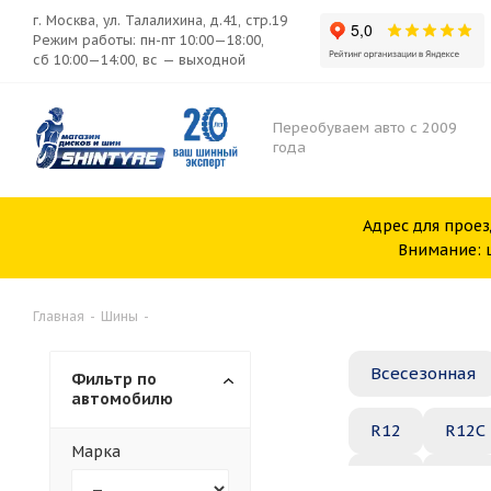
г. Москва, ул. Талалихина, д.41, стр.19
Режим работы: пн-пт 10:00—18:00,
сб 10:00—14:00, вс — выходной
Переобуваем авто с 2009
года
Адрес для проез
Внимание: ш
Главная
-
Шины
-
Всесезонная
Фильтр по
автомобилю
R12
R12C
Марка
R20
R21