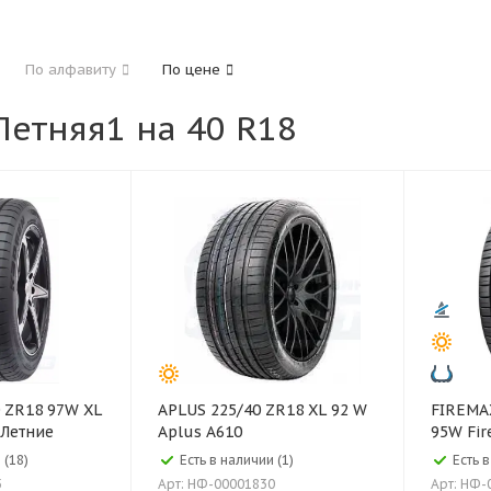
185
195
205
215
225
235
24
По алфавиту
По цене
325
етняя1 на 40 R18
40
45
45
50
55
60
65
70
APLUS 225/40 ZR18 XL 92 W
FIREMAX 235/40 ZR18 
 Летние
Aplus A610
95W Fi
 (18)
Есть в наличии (1)
Есть 
5
Арт: НФ-00001830
Арт: НФ-