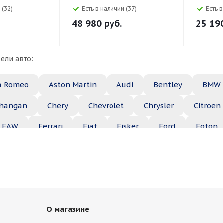
ContiSilent 103Y
105W
 (32)
Есть в наличии (37)
Есть 
48 980
руб.
25 19
ели авто:
a Romeo
Aston Martin
Audi
Bentley
BMW
hangan
Chery
Chevrolet
Chrysler
Citroen
FAW
Ferrari
Fiat
Fisker
Ford
Foton
Haima
Haval
Holden
Honda
Hummer
ep
Kia
Lamborghini
Lancia
Land Rover
Maserati
Maybach
Mazda
McLaren
Merce
О магазине
ble
Opel
Peugeot
Plymouth
Pontiac