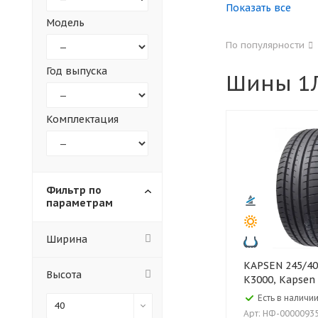
Показать все
Модель
155
165
По популярности
305
315
Год выпуска
Шины 1Л
30
35
Комплектация
Фильтр по
параметрам
Ширина
KAPSEN 245/40 ZR18 97W XL
Высота
K3000, Kapsen
Есть в наличии
40
Арт: НФ-0000093