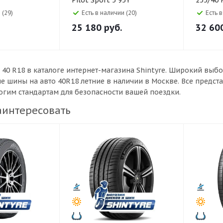
Pilot Sport 5 95Y
255/40 
tact 7 97Y
Premiu
 (29)
Есть в наличии (20)
Есть 
25 180
руб.
32 60
 40 R18 в каталоге интернет-магазина Shintyre. Широкий вы
ые шины на авто 40R18 летние в наличии в Москве. Все предс
рогим стандартам для безопасности вашей поездки.
аинтересовать