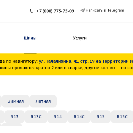
Написать в Telegram
+7 (800) 775-75-09
Шины
Услуги
да по навигатору:
ул. Талалихина, 41, стр. 19 на Территории 
ины продаются кратно 2 или в спарке, другое кол-во — по с
Зимняя
Летняя
R13
R13C
R14
R14C
R15
R15C
R22