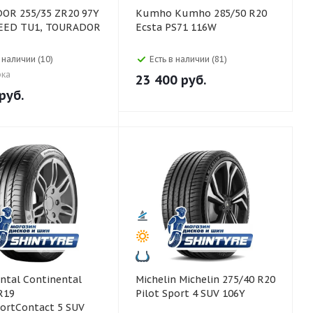
 ZR20 97Y
Kumho Kumho 285/50 R20
PEED TU1, TOURADOR
Ecsta PS71 116W
в наличии (10)
Есть в наличии (81)
рка
23 400
руб.
руб.
ntinental
Michelin Michelin 275/40 R20
R19
Pilot Sport 4 SUV 106Y
ortContact 5 SUV