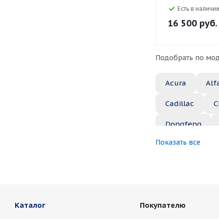
Есть в наличии
16 500
руб.
Подобрать по мод
Acura
Alf
Cadillac
C
Dongfeng
Показать все
Great Wall
Jaguar
Je
Marussia
Каталог
Покупателю
Nissan
No