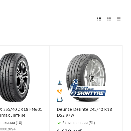
5
255
265
275
285
295
75
80
FM601
Delinte Delinte 245/40 R18
remax Летние
DS2 97W
в наличии (18)
Есть в наличии (31)
00002894