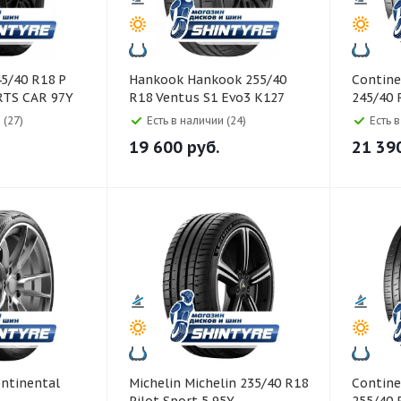
Hankook Hankook 255/40
Continental Co
RTS CAR 97Y
R18 Ventus S1 Evo3 K127
245/40 
99Y
97Y
 (27)
Есть в наличии (24)
Есть 
19 600
руб.
21 39
Michelin Michelin 235/40 R18
Continental Co