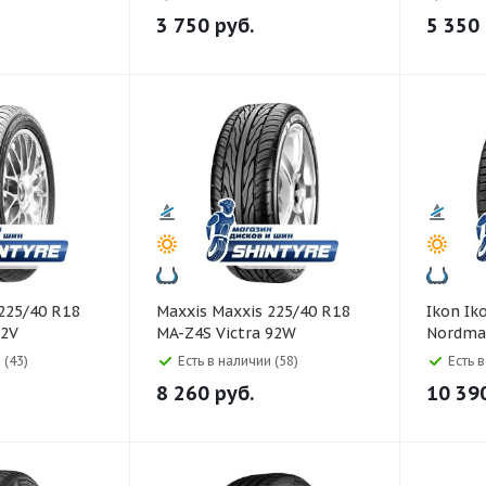
3 750
руб.
5 350
Maxxis Maxxis 225/40 R18
Ikon Ikon 225/40 R18
92V
MA-Z4S Victra 92W
Nordman
Ultra) 
 (43)
Есть в наличии (58)
Есть 
8 260
руб.
10 39