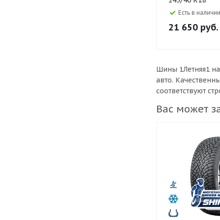
245/40 R18
ContiSportCon
Есть в наличии
21 650
руб.
Шины 1Летняя1 на
авто. Качественн
соответствуют ст
Вас может з