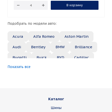
В корзину
Подобрать по модели авто:
Acura
Alfa Romeo
Aston Martin
Audi
Bentley
BMW
Brilliance
Bugatti
Buick
BYD
Cadillac
Показать все
Changan
Chery
Chevrolet
Chrysler
Citroen
Daewoo
Daihatsu
Datsun
Dodge
Каталог
Dongfeng
FAW
Ferrari
Fiat
Шины
Fisker
Ford
Foton
GAC