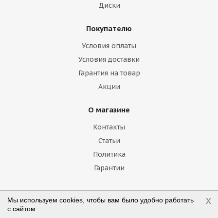
Диски
Geely
Genesis
GMC
Great Wall
Покупателю
Haima
Haval
Holden
Honda
Условия оплаты
Hummer
Hyundai
Infiniti
Isuzu
Условия доставки
Гарантия на товар
Iveco
Jac
Jaguar
Jeep
Kia
Акции
Lamborghini
Lancia
Land Rover
О магазине
Lexus
Lifan
Lincoln
Lotus
Контакты
Marussia
Maserati
Maybach
Статьи
Политика
Mazda
McLaren
Mercedes
Гарантии
Mercury
MG
Mini
Mitsubishi
x
Nissan
Noble
Opel
Peugeot
Мы используем cookies, чтобы вам было удобно работать
Наши контакты
с сайтом