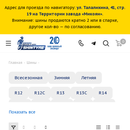
Адрес для проезда по навигатору:
ул. Талалихина, 41, стр.
19 на Территории завода «Микоян».
Внимание: шины продаются кратно 2 или в спарке,
другое кол-во — по согласованию.
0
Главная
-
Шины
-
Всесезонная
Зимняя
Летняя
R12
R12C
R13
R13C
R14
R14C
R15
R15C
R16
R16C
Показать все
R17
R18
R19
R20
R21
R22