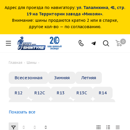
Адрес для проезда по навигатору:
ул. Талалихина, 41, стр.
19 на Территории завода «Микоян».
Внимание: шины продаются кратно 2 или в спарке,
другое кол-во — по согласованию.
0
Главная
-
Шины
-
Всесезонная
Зимняя
Летняя
R12
R12C
R13
R13C
R14
R14C
R15
R15C
R16
R16C
Показать все
R17
R18
R19
R20
R21
R22