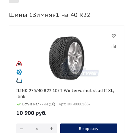
Шины 1Зимняя1 на 40 R22
155
165
185
195
205
215
225
235
245
255
265
275
285
295
305
315
325
30
35
40
45
45
50
55
60
65
70
75
80
ILINK 275/40 R22 107T Wintervorhut stud II XL,
ilink
Есть в наличии (16)
Арт: НФ-00001667
10 900
руб.
В корзину