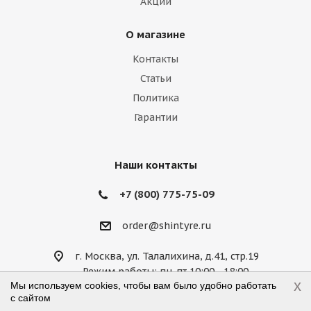
Акции
Lamborghini
Lancia
Land Rover
О магазине
Lexus
Lifan
Lincoln
Lotus
Контакты
Marussia
Maserati
Maybach
Статьи
Политика
Mazda
McLaren
Mercedes
Гарантии
Mercury
MG
Mini
Mitsubishi
Nissan
Noble
Opel
Peugeot
Наши контакты
Plymouth
Pontiac
Porsche
+7 (800) 775-75-09
Ravon
Renault
Rolls-Royce
order@shintyre.ru
Rover
Saab
Saturn
Scion
г. Москва, ул. Талалихина, д.41, стр.19
Режим работы: пн-пт 10:00—18:00,
Seat
Skoda
Smart
Ssang Yong
x
Мы используем cookies, чтобы вам было удобно работать
сб 10:00—14:00, вс — выходной
с сайтом
Subaru
Suzuki
Tesla
Toyota