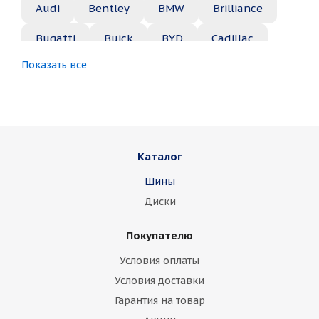
Audi
Bentley
BMW
Brilliance
Bugatti
Buick
BYD
Cadillac
Показать все
Changan
Chery
Chevrolet
Chrysler
Citroen
Daewoo
Daihatsu
Datsun
Dodge
Каталог
Dongfeng
FAW
Ferrari
Fiat
Шины
Fisker
Ford
Foton
GAC
Диски
Geely
Genesis
GMC
Great Wall
Покупателю
Haima
Haval
Holden
Honda
Условия оплаты
Hummer
Hyundai
Infiniti
Isuzu
Условия доставки
Гарантия на товар
Iveco
Jac
Jaguar
Jeep
Kia