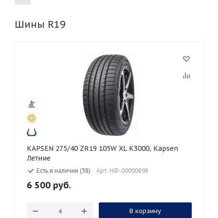
Шины R19
155
165
185
195
205
215
225
235
245
255
265
275
285
295
305
315
325
30
35
40
45
45
50
55
60
65
70
75
80
KAPSEN 275/40 ZR19 105W XL K3000, Kapsen
Летние
Есть в наличии (38)
Арт: НФ-00000898
6 500
руб.
В корзину