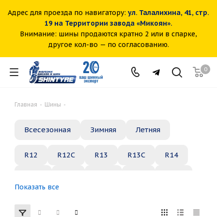
Адрес для проезда по навигатору:
ул. Талалихина, 41, стр.
19 на Территории завода «Микоян».
Внимание: шины продаются кратно 2 или в спарке,
другое кол-во — по согласованию.
0
Главная
-
Шины
-
Всесезонная
Зимняя
Летняя
R12
R12C
R13
R13C
R14
R14C
R15
R15C
R16
R16C
Показать все
R17
R18
R19
R20
R21
R22