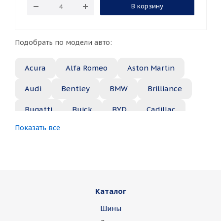
В корзину
Подобрать по модели авто:
Acura
Alfa Romeo
Aston Martin
Audi
Bentley
BMW
Brilliance
Bugatti
Buick
BYD
Cadillac
Показать все
Changan
Chery
Chevrolet
Chrysler
Citroen
Daewoo
Daihatsu
Datsun
Dodge
Каталог
Dongfeng
FAW
Ferrari
Fiat
Шины
Fisker
Ford
Foton
GAC