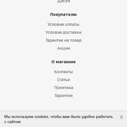
Диски
Geely
Genesis
GMC
Great Wall
Покупателю
Haima
Haval
Holden
Honda
Условия оплаты
Hummer
Hyundai
Infiniti
Isuzu
Условия доставки
Гарантия на товар
Iveco
Jac
Jaguar
Jeep
Kia
Акции
Lamborghini
Lancia
Land Rover
О магазине
Lexus
Lifan
Lincoln
Lotus
Контакты
Marussia
Maserati
Maybach
Статьи
Политика
Mazda
McLaren
Mercedes
Гарантии
Mercury
MG
Mini
Mitsubishi
Nissan
Noble
Opel
Peugeot
Наши контакты
x
Мы используем cookies, чтобы вам было удобно работать
с сайтом
Plymouth
Pontiac
Porsche
+7 (800) 775-75-09