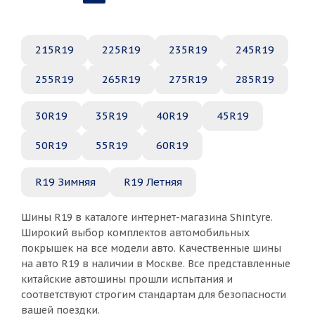
215R19
225R19
235R19
245R19
255R19
265R19
275R19
285R19
30R19
35R19
40R19
45R19
50R19
55R19
60R19
R19 Зимняя
R19 Летняя
Шины R19 в каталоге интернет-магазина Shintyre.
Широкий выбор комплектов автомобильных
покрышек на все модели авто. Качественные шины
на авто R19 в наличии в Москве. Все представленные
китайские автошины прошли испытания и
соответствуют строгим стандартам для безопасности
вашей поездки.