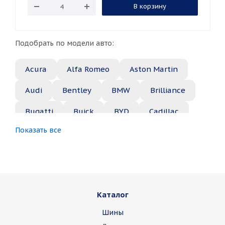
В корзину
Подобрать по модели авто:
Acura
Alfa Romeo
Aston Martin
Audi
Bentley
BMW
Brilliance
Bugatti
Buick
BYD
Cadillac
Показать все
Changan
Chery
Chevrolet
Chrysler
Citroen
Daewoo
Daihatsu
Datsun
Dodge
Каталог
Dongfeng
FAW
Ferrari
Fiat
Шины
Fisker
Ford
Foton
GAC