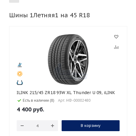
Шины 1Летняя1 на 45 R18
155
165
185
195
205
215
225
235
245
255
265
275
285
295
305
315
325
30
35
40
45
50
55
60
65
70
75
80
ILINK 215/45 ZR18 93W XL Thunder U 09, iLINK
Есть в наличии (8)
Арт: НФ-00002480
4 400
руб.
В корзину