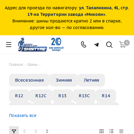
Адрес для проезда по навигатору:
ул. Талалихина, 41, стр.
19 на Территории завода «Микоян».
Внимание: шины продаются кратно 2 или в спарке,
другое кол-во — по согласованию.
0
Главная
-
Шины
-
Всесезонная
Зимняя
Летняя
R12
R12C
R13
R13C
R14
R14C
R15
R15C
R16
R16C
Показать все
R17
R18
R19
R20
R21
R22