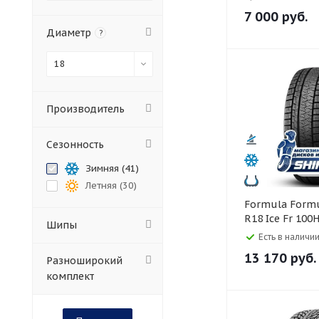
7 000
руб.
Диаметр
?
18
Производитель
Сезонность
Зимняя (
41
)
Летняя (
30
)
Formula Formula 245/45
R18 Ice Fr 100
Шипы
Есть в наличии
13 170
руб.
Разноширокий
комплект