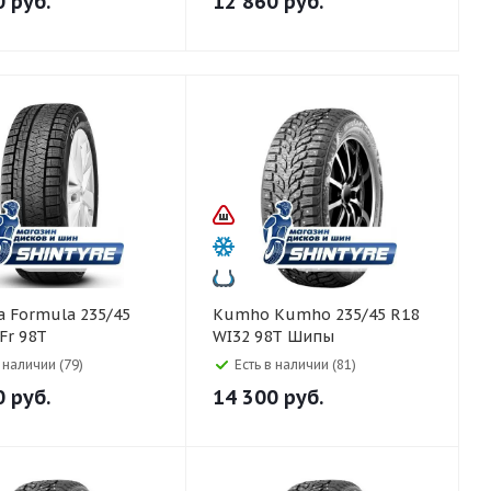
0
руб.
12 860
руб.
5/45
Kumho Kumho 235/45 R18
 Fr 98T
WI32 98T Шипы
в наличии (79)
Есть в наличии (81)
0
руб.
14 300
руб.