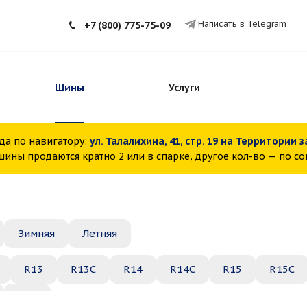
Написать в Telegram
+7 (800) 775-75-09
Шины
Услуги
да по навигатору:
ул. Талалихина, 41, стр. 19 на Территории 
ины продаются кратно 2 или в спарке, другое кол-во — по с
Зимняя
Летняя
R13
R13C
R14
R14C
R15
R15C
R22