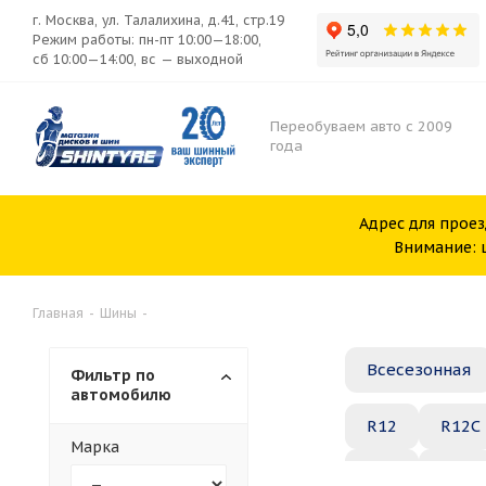
г. Москва, ул. Талалихина, д.41, стр.19
Режим работы: пн-пт 10:00—18:00,
сб 10:00—14:00, вс — выходной
Переобуваем авто с 2009
года
Адрес для проез
Внимание: ш
Главная
-
Шины
-
Всесезонная
Фильтр по
автомобилю
R12
R12C
Марка
R20
R21