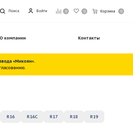
Войти
Поиск
Корзина
0
0
0
О компании
Контакты
завода «Микоян».
огласованию.
R16
R16C
R17
R18
R19