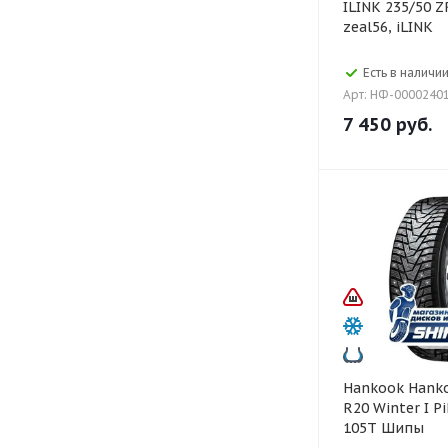
ILINK 235/50 ZR20 104W l-
zeal56, iLINK
Есть в наличии
Арт: НФ-0000240
7 450
руб.
Hankook Hankook 255/45
R20 Winter I P
105T Шипы