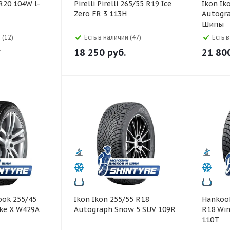
Pirelli Pirelli 265/55 R19 Ice
Ikon Ikon 245/60 R18
Zero FR 3 113H
Autogra
Шипы
 (12)
Есть в наличии (47)
Есть 
1
18 250
руб.
21 80
Ikon Ikon 255/55 R18
Hankook Hankook 23
ike X W429A
Autograph Snow 5 SUV 109R
R18 Win
110T