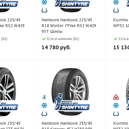
Hankook Hankook 225/45
Kumho Kumho 245/45 R1
ike RS2 W429
R18 Winter i*Pike RS2 W429
WP52 1
95T Шипы
 (81)
Есть в наличии (81)
Есть 
14 780
руб.
15 13
Hankook Hankook 235/45
Kumho Kumho 245/45 R1