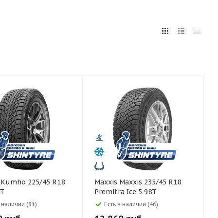
5
255
265
275
285
295
80
8
Maxxis Maxxis 235/45 R18
5T
Premitra Ice 5 98T
в наличии (81)
Есть в наличии (46)