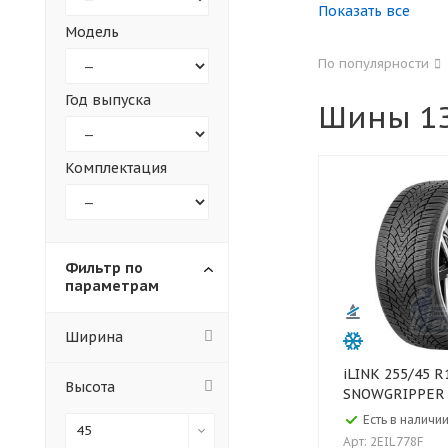
Показать все
Модель
155
165
По популярности
305
315
Год выпуска
Шины 1З
30
35
Комплектация
Фильтр по
параметрам
Ширина
iLINK 255/45 R18 99V
Высота
SNOWGRIPPER I
Есть в наличии
45
Арт: 2EIL778F