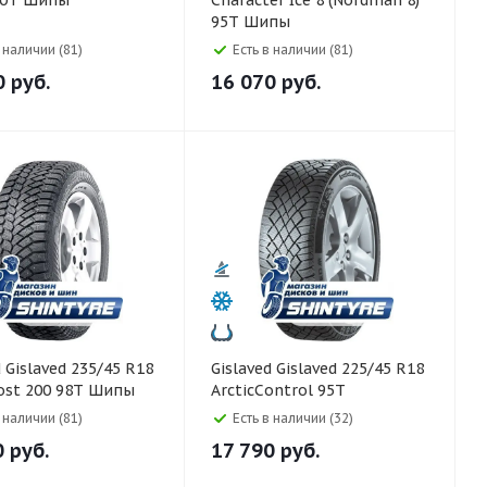
00T Шипы
Character Ice 8 (Nordman 8)
95T Шипы
в наличии (81)
Есть в наличии (81)
0
руб.
16 070
руб.
R18
Gislaved Gislaved 225/45 R18
ost 200 98T Шипы
ArcticControl 95T
в наличии (81)
Есть в наличии (32)
0
руб.
17 790
руб.