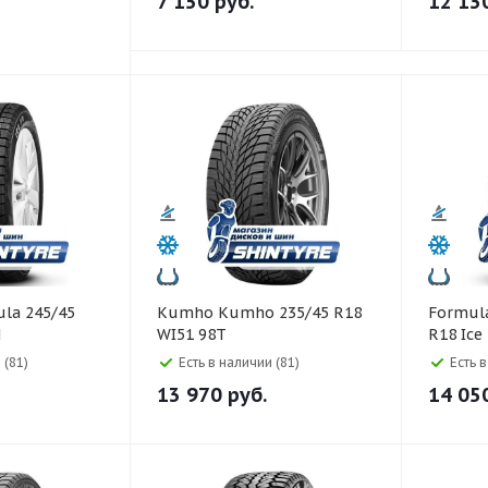
7 150
руб.
12 13
Kumho Kumho 235/45 R18
Formula Formula 23
H
WI51 98T
R18 Ice
 (81)
Есть в наличии (81)
Есть 
13 970
руб.
14 05