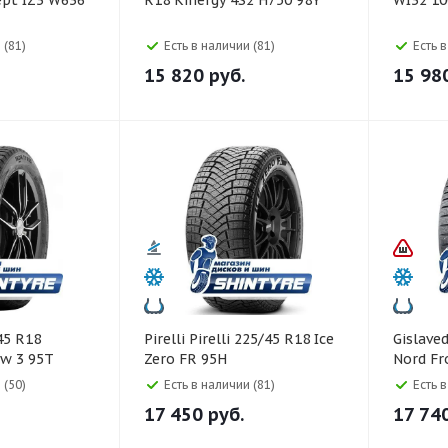
ept IZ3 W636
R18 Kinergy 4S2 H750 98Y
WI32 1
 (81)
Есть в наличии (81)
Есть 
15 820
руб.
15 98
Pirelli Pirelli 225/45 R18 Ice
Gislaved Gislaved 235/45 
w 3 95T
Zero FR 95H
Nord Fr
 (50)
Есть в наличии (81)
Есть 
17 450
руб.
17 74