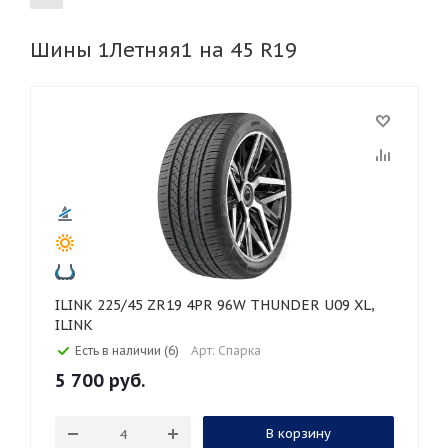
Шины 1Летняя1 на 45 R19
155
165
185
195
205
215
225
235
245
255
265
275
285
295
305
315
325
30
35
40
45
50
55
60
65
70
75
80
ILINK 225/45 ZR19 4PR 96W THUNDER U09 XL,
ILINK
Есть в наличии (6)
Арт: Спарка
5 700
руб.
В корзину