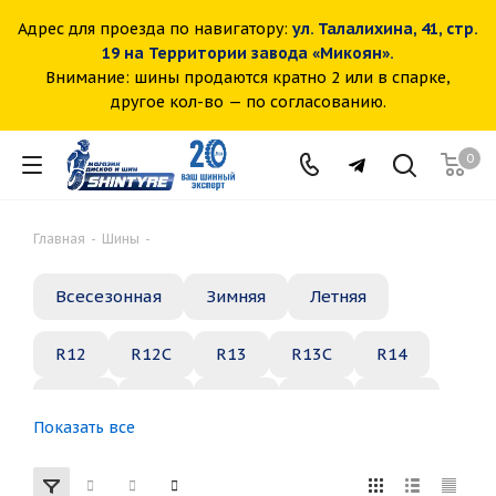
Адрес для проезда по навигатору:
ул. Талалихина, 41, стр.
19 на Территории завода «Микоян».
Внимание: шины продаются кратно 2 или в спарке,
другое кол-во — по согласованию.
0
Главная
-
Шины
-
Всесезонная
Зимняя
Летняя
R12
R12C
R13
R13C
R14
R14C
R15
R15C
R16
R16C
Показать все
R17
R18
R19
R20
R21
R22