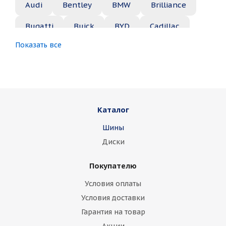
Audi
Bentley
BMW
Brilliance
Bugatti
Buick
BYD
Cadillac
Показать все
Changan
Chery
Chevrolet
Chrysler
Citroen
Daewoo
Daihatsu
Datsun
Dodge
Каталог
Dongfeng
FAW
Ferrari
Fiat
Шины
Fisker
Ford
Foton
GAC
Диски
Geely
Genesis
GMC
Great Wall
Покупателю
Haima
Haval
Holden
Honda
Условия оплаты
Hummer
Hyundai
Infiniti
Isuzu
Условия доставки
Гарантия на товар
Iveco
Jac
Jaguar
Jeep
Kia