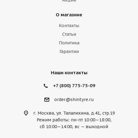
Акции
Lamborghini
Lancia
Land Rover
О магазине
Lexus
Lifan
Lincoln
Lotus
Контакты
Marussia
Maserati
Maybach
Статьи
Политика
Mazda
McLaren
Mercedes
Гарантии
Mercury
MG
Mini
Mitsubishi
Nissan
Noble
Opel
Peugeot
Наши контакты
Plymouth
Pontiac
Porsche
+7 (800) 775-75-09
Ravon
Renault
Rolls-Royce
order@shintyre.ru
Rover
Saab
Saturn
Scion
г. Москва, ул. Талалихина, д.41, стр.19
Режим работы: пн-пт 10:00—18:00,
Seat
Skoda
Smart
Ssang Yong
сб 10:00—14:00, вс — выходной
Subaru
Suzuki
Tesla
Toyota