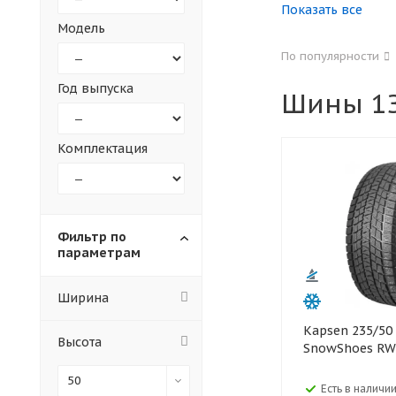
Показать все
Модель
155
165
По популярности
305
315
Год выпуска
Шины 1З
30
35
Комплектация
Фильтр по
параметрам
Ширина
Kapsen 235/50 R17 100H XL
Высота
SnowShoes RW
50
Есть в наличии