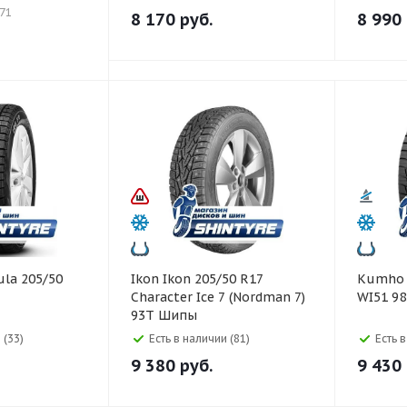
71
8 170
руб.
8 990
Ikon Ikon 205/50 R17
Kumho Kumho 225/50 R1
Character Ice 7 (Nordman 7)
WI51 9
93T Шипы
 (33)
Есть в наличии (81)
Есть 
9 380
руб.
9 430