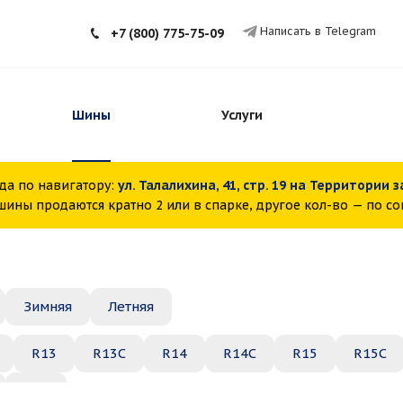
Написать в Telegram
+7 (800) 775-75-09
Шины
Услуги
да по навигатору:
ул. Талалихина, 41, стр. 19 на Территории 
ины продаются кратно 2 или в спарке, другое кол-во — по с
Зимняя
Летняя
R13
R13C
R14
R14C
R15
R15C
R22