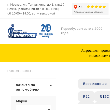
г. Москва, ул. Талалихина, д.41, стр.19
Режим работы: пн-пт 10:00—18:00,
сб 10:00—14:00, вс — выходной
Переобуваем авто с 2009
года
Адрес для проез
Внимание: ш
Главная
-
Шины
-
Всесезонная
Фильтр по
автомобилю
R12
R12C
Марка
R20
R21