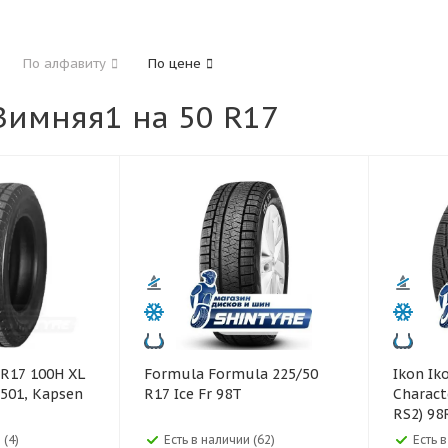
185
195
205
215
225
235
24
По алфавиту
По цене
325
имняя1 на 50 R17
40
45
45
50
55
60
65
70
Formula Formula 225/50
Ikon Ikon 225/50 R17
501, Kapsen
R17 Ice Fr 98T
Charact
RS2) 98
 (4)
Есть в наличии (62)
Есть 