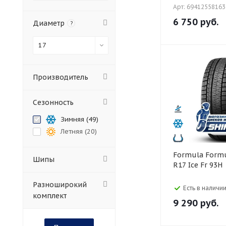
Арт: 69412558163
6 750
руб.
Диаметр
?
17
Производитель
Сезонность
Зимняя (
49
)
Летняя (
20
)
Formula Formula 205/50
Шипы
R17 Ice Fr 93H
Разноширокий
Есть в наличии
комплект
9 290
руб.