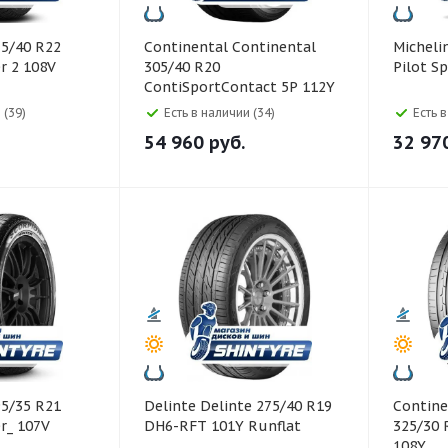
Continental Continental
Michelin Michelin 255/55
r 2 108V
305/40 R20
Pilot S
ContiSportContact 5P 112Y
 (39)
Есть в наличии (34)
Есть 
54 960
руб.
32 97
Delinte Delinte 275/40 R19
Continental Co
r_ 107V
DH6-RFT 101Y Runflat
325/30 
108Y