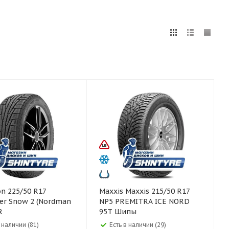
5
255
265
275
285
295
75
80
Maxxis Maxxis 215/50 R17
er Snow 2 (Nordman
NP5 PREMITRA ICE NORD
R
95T Шипы
в наличии (81)
Есть в наличии (29)