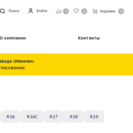
Войти
Поиск
Корзина
0
0
0
О компании
Контакты
завода «Микоян».
огласованию.
R16
R16C
R17
R18
R19