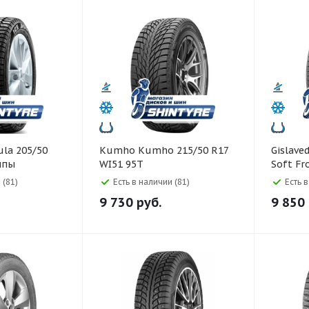
Kumho Kumho 215/50 R17
Gislaved Gislaved 225/50 
ипы
WI51 95T
Soft Fr
 (81)
Есть в наличии (81)
Есть 
9 730
руб.
9 850