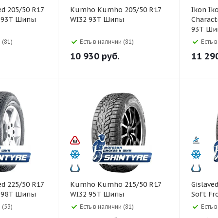
Kumho Kumho 205/50 R17
Ikon Ikon 205/50 R17
0 93T Шипы
WI32 93T Шипы
Charact
93T Ши
 (81)
Есть в наличии (81)
Есть 
10 930
руб.
11 29
Kumho Kumho 215/50 R17
Gislaved Gislaved 215/50 
0 98T Шипы
WI32 95T Шипы
Soft Fr
 (53)
Есть в наличии (81)
Есть 