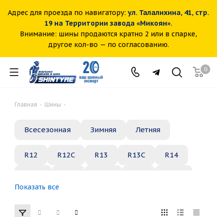
Адрес для проезда по навигатору:
ул. Талалихина, 41, стр.
19 на Территории завода «Микоян».
Внимание: шины продаются кратно 2 или в спарке,
другое кол-во — по согласованию.
0
Главная
-
Шины
-
Всесезонная
Зимняя
Летняя
R12
R12C
R13
R13C
R14
R14C
R15
R15C
R16
R16C
Показать все
R17
R18
R19
R20
R21
R22