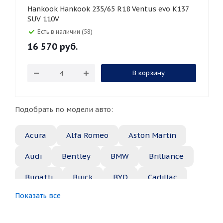
Hankook Hankook 235/65 R18 Ventus evo K137
SUV 110V
Есть в наличии (58)
16 570
руб.
В корзину
Подобрать по модели авто:
Acura
Alfa Romeo
Aston Martin
Audi
Bentley
BMW
Brilliance
Bugatti
Buick
BYD
Cadillac
Показать все
Changan
Chery
Chevrolet
Chrysler
Citroen
Daewoo