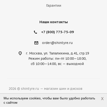
Mazda
McLaren
Mercedes
Гарантии
Mercury
MG
Mini
Mitsubishi
Nissan
Noble
Opel
Peugeot
Наши контакты
Plymouth
Pontiac
Porsche
+7 (800) 775-75-09
Ravon
Renault
Rolls-Royce
order@shintyre.ru
Rover
Saab
Saturn
Scion
г. Москва, ул. Талалихина, д.41, стр.19
Режим работы: пн-пт 10:00—18:00,
Seat
Skoda
Smart
Ssang Yong
сб 10:00—14:00, вс — выходной
Subaru
Suzuki
Tesla
Toyota
Volkswagen
Volvo
ВАЗ
ГАЗ
2026 © shintyre.ru — магазин шин и дисков
УАЗ
x
Мы используем cookies, чтобы вам было удобно работать
с сайтом