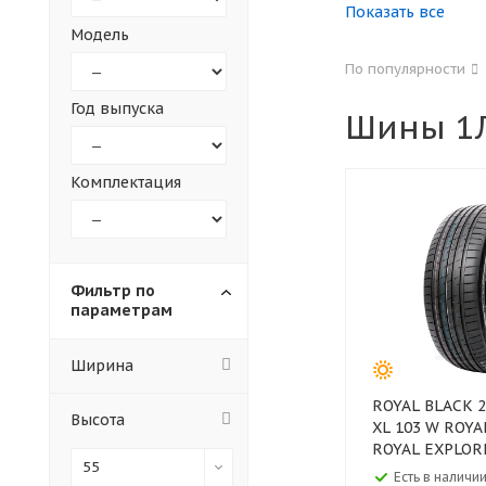
Показать все
Модель
155
165
По популярности
305
315
Год выпуска
Шины 1Л
30
35
Комплектация
Фильтр по
параметрам
Ширина
ROYAL BLACK 225/55 ZR19
Высота
XL 103 W ROYA
ROYAL EXPLORE
55
Есть в наличии