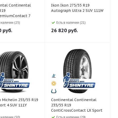
ntinental
Ikon Ikon 275/55 R19
R19
Autograph Ultra 2 SUV 111W
remiumContact 7
в наличии (25)
Есть в наличии (21)
0
руб.
26 820
руб.
 R19
Continental Continental
port 4 SUV 111Y
235/55 R19
ContiCrossContact LX Sport
101H Runflat
в наличии (50)
Есть в наличии (29)