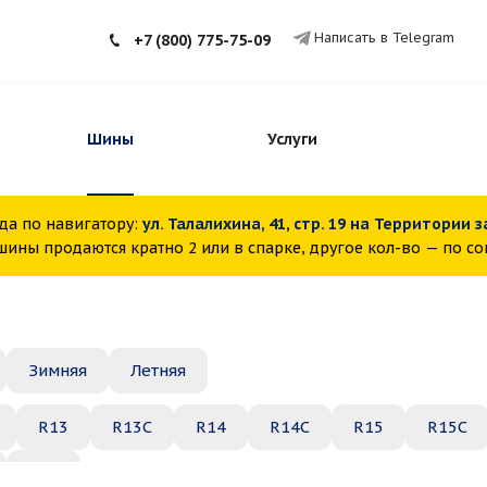
Написать в Telegram
+7 (800) 775-75-09
Шины
Услуги
да по навигатору:
ул. Талалихина, 41, стр. 19 на Территории 
ины продаются кратно 2 или в спарке, другое кол-во — по с
Зимняя
Летняя
R13
R13C
R14
R14C
R15
R15C
R22