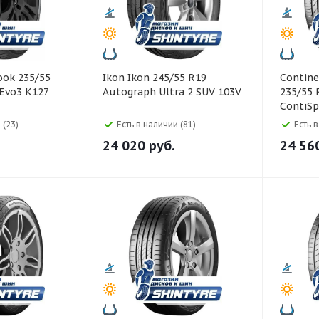
Ikon Ikon 245/55 R19
Continental Co
 Evo3 K127
Autograph Ultra 2 SUV 103V
235/55 
ContiSp
 (23)
Есть в наличии (81)
Есть 
24 020
руб.
24 56