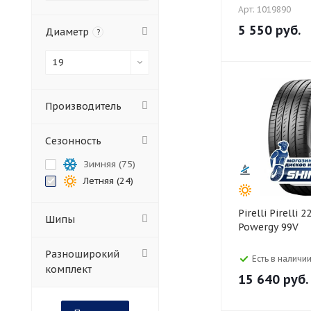
Арт: 1019890
5 550
руб.
Диаметр
?
19
Производитель
Сезонность
Зимняя (
75
)
Летняя (
24
)
Pirelli Pirelli 225/55 R19
Шипы
Powergy 99V
Разноширокий
Есть в наличии
комплект
15 640
руб.