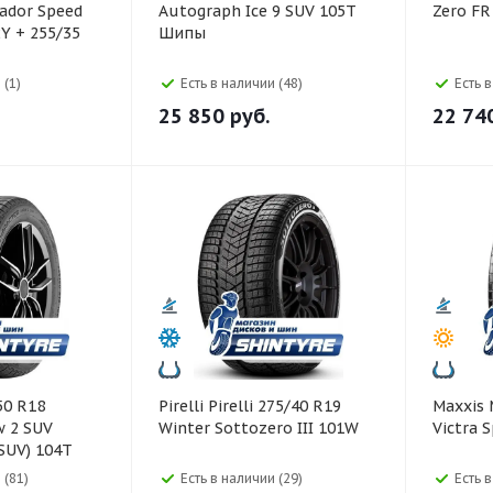
ador Speed
Autograph Ice 9 SUV 105T
Zero FR
Y + 255/35
Шипы
 (1)
Есть в наличии (48)
Есть 
25 850
руб.
22 74
Pirelli Pirelli 275/40 R19
Maxxis Maxxis 245/50 R18
w 2 SUV
Winter Sottozero III 101W
Victra 
SUV) 104T
 (81)
Есть в наличии (29)
Есть 