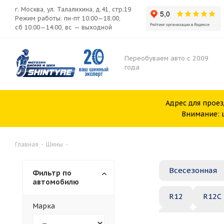
г. Москва, ул. Талалихина, д.41, стр.19
Режим работы: пн-пт 10:00—18:00,
сб 10:00—14:00, вс — выходной
Переобуваем авто с 2009
года
Адрес для проез
Внимание: ш
Главная
-
Шины
-
Всесезонная
Фильтр по
автомобилю
R12
R12C
Марка
R20
R21