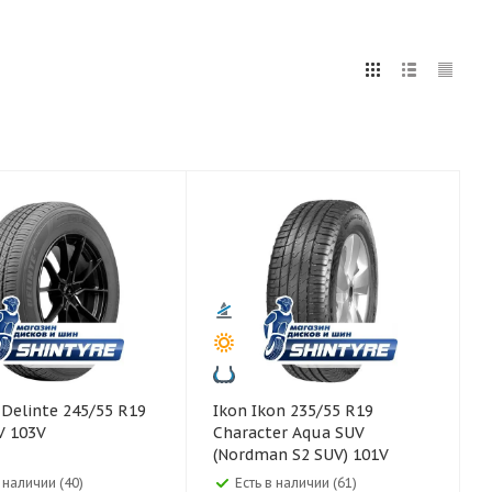
5
255
265
275
285
295
75
80
9
Ikon Ikon 235/55 R19
V 103V
Character Aqua SUV
(Nordman S2 SUV) 101V
в наличии (40)
Есть в наличии (61)