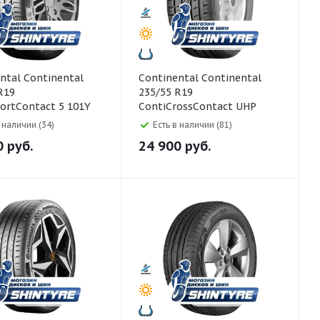
ntinental
Continental Continental
R19
235/55 R19
ortContact 5 101Y
ContiCrossContact UHP
105W
в наличии (34)
Есть в наличии (81)
0
руб.
24 900
руб.