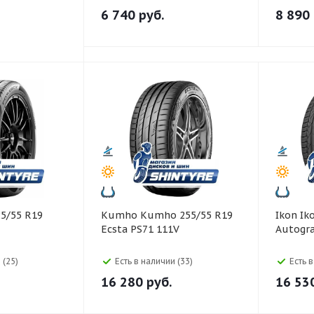
6 740
руб.
8 890
Kumho Kumho 255/55 R19
Ikon Ikon 225/55 R19
Ecsta PS71 111V
Autogra
 (25)
Есть в наличии (33)
Есть 
16 280
руб.
16 53