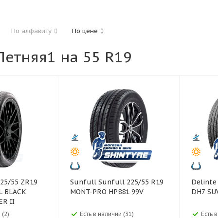
185
195
205
215
225
235
24
По алфавиту
По цене
325
етняя1 на 55 R19
40
45
45
50
55
60
65
70
Sunfull Sunfull 225/55 R19
Delinte Delinte 245/55 R1
L BLACK
MONT-PRO HP881 99V
DH7 SU
R II
 (2)
Есть в наличии (31)
Есть 