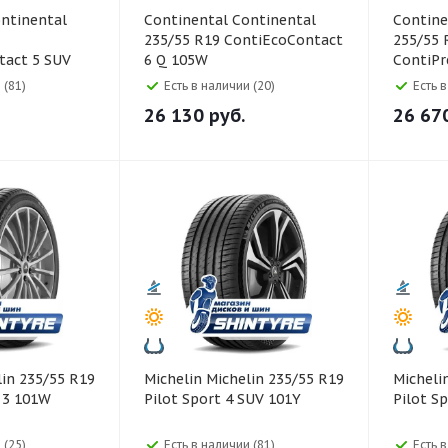
Continental Continental
Continental Co
235/55 R19 ContiEcoContact
255/55 
tact 5 SUV
6 Q 105W
ContiP
111V
 (81)
Есть в наличии (20)
Есть 
26 130
руб.
26 67
Michelin Michelin 235/55 R19
Michelin Michelin 255/55
 3 101W
Pilot Sport 4 SUV 101Y
Pilot S
 (25)
Есть в наличии (81)
Есть 