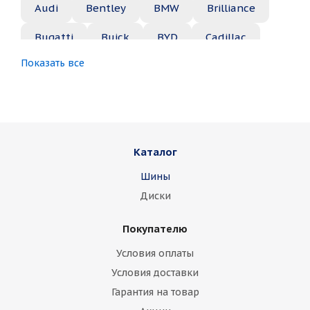
Audi
Bentley
BMW
Brilliance
Bugatti
Buick
BYD
Cadillac
Показать все
Changan
Chery
Chevrolet
Chrysler
Citroen
Daewoo
Daihatsu
Datsun
Dodge
Каталог
Dongfeng
FAW
Ferrari
Fiat
Шины
Fisker
Ford
Foton
GAC
Диски
Geely
Genesis
GMC
Great Wall
Покупателю
Haima
Haval
Holden
Honda
Условия оплаты
Hummer
Hyundai
Infiniti
Isuzu
Условия доставки
Гарантия на товар
Iveco
Jac
Jaguar
Jeep
Kia