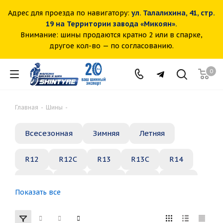
Адрес для проезда по навигатору:
ул. Талалихина, 41, стр.
19 на Территории завода «Микоян».
Внимание: шины продаются кратно 2 или в спарке,
другое кол-во — по согласованию.
0
Главная
-
Шины
-
Всесезонная
Зимняя
Летняя
R12
R12C
R13
R13C
R14
R14C
R15
R15C
R16
R16C
Показать все
R17
R18
R19
R20
R21
R22