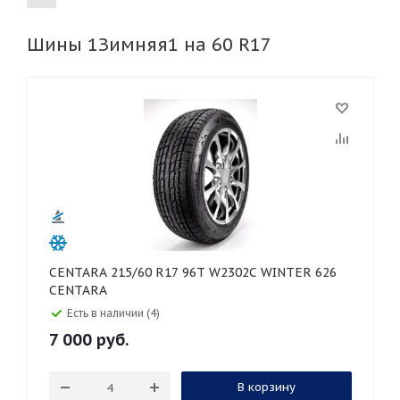
Шины 1Зимняя1 на 60 R17
155
165
185
195
205
215
225
235
245
255
265
275
285
295
305
315
325
30
35
40
45
45
50
55
60
65
70
75
80
CENTARA 215/60 R17 96T W2302C WINTER 626
CENTARA
Есть в наличии (4)
7 000
руб.
В корзину