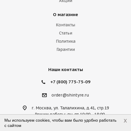
Акции
Lamborghini
Lancia
Land Rover
О магазине
Lexus
Lifan
Lincoln
Lotus
Контакты
Marussia
Maserati
Maybach
Статьи
Политика
Mazda
McLaren
Mercedes
Гарантии
Mercury
MG
Mini
Mitsubishi
Nissan
Noble
Opel
Peugeot
Наши контакты
Plymouth
Pontiac
Porsche
+7 (800) 775-75-09
Ravon
Renault
Rolls-Royce
order@shintyre.ru
Rover
Saab
Saturn
Scion
г. Москва, ул. Талалихина, д.41, стр.19
Режим работы: пн-пт 10:00—18:00,
Seat
Skoda
Smart
Ssang Yong
x
Мы используем cookies, чтобы вам было удобно работать
сб 10:00—14:00, вс — выходной
с сайтом
Subaru
Suzuki
Tesla
Toyota