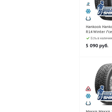
Hankook Hankook 155/65
R14 Winter i*c
75T
Есть в наличии
5 090
руб.
Maxxis Maxxis 175/65 R14