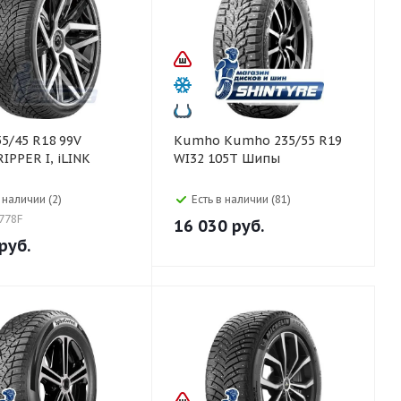
Kumho Kumho 235/55 R19
PPER I, iLINK
WI32 105T Шипы
 наличии (2)
Есть в наличии (81)
L778F
16 030
руб.
руб.