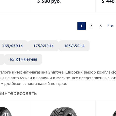
5 380
руб.
5 440
1
2
3
Все
165/65R14
175/65R14
185/65R14
65 R14 Летняя
талоге интернет-магазина Shintyre. Широкий выбор комплект
ы на авто 65 R14 в наличии в Москве. Все представленные к
ам для безопасности вашей поездки.
аинтересовать