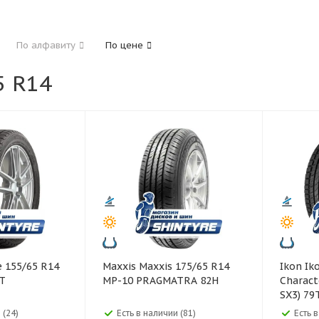
185
195
205
215
225
235
24
По алфавиту
По цене
325
 R14
40
45
45
50
55
60
65
70
Maxxis Maxxis 175/65 R14
Ikon Ikon 165/65 R14
T
MP-10 PRAGMATRA 82H
Charact
SX3) 79
 (24)
Есть в наличии (81)
Есть 