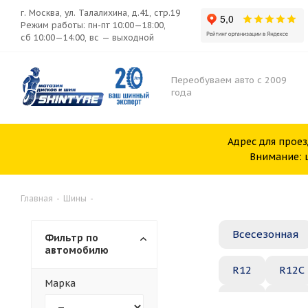
г. Москва, ул. Талалихина, д.41, стр.19
Режим работы: пн-пт 10:00—18:00,
сб 10:00—14:00, вс — выходной
Переобуваем авто с 2009
года
Адрес для проез
Внимание: ш
Главная
-
Шины
-
Всесезонная
Фильтр по
автомобилю
R12
R12C
Марка
R20
R21