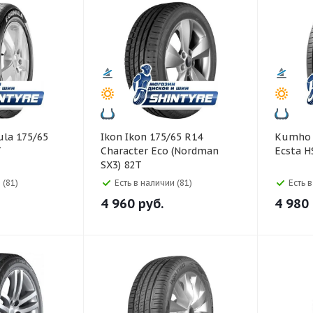
Ikon Ikon 175/65 R14
Kumho Kumho 175/65 R1
T
Character Eco (Nordman
Ecsta H
SX3) 82T
 (81)
Есть в наличии (81)
Есть 
4 960
руб.
4 980