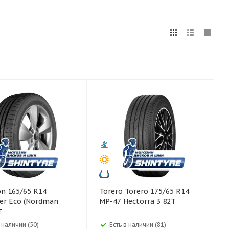
5
255
265
275
285
295
75
80
Torero Torero 175/65 R14
er Eco (Nordman
MP-47 Hectorra 3 82T
T
в наличии (50)
Есть в наличии (81)