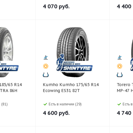
4 070
руб.
4 400
Kumho Kumho 175/65 R14
Torero Torero 185/65 R14
TRA 86H
Ecowing ES31 82T
MP-47 H
 (81)
Есть в наличии (29)
Есть 
4 600
руб.
4 740