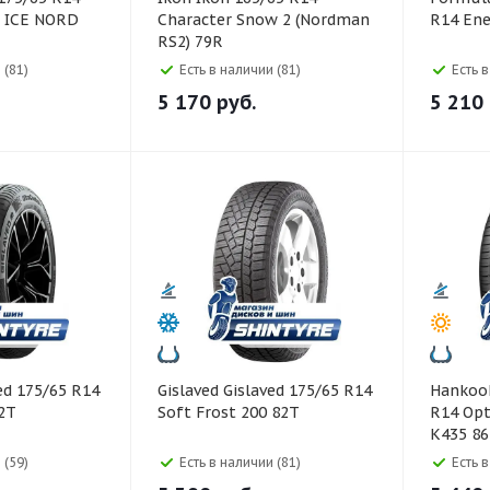
 ICE NORD
Character Snow 2 (Nordman
R14 Ene
RS2) 79R
 (81)
Есть в наличии (81)
Есть 
5 170
руб.
5 210
Gislaved Gislaved 175/65 R14
Hankook Hankook 18
2T
Soft Frost 200 82T
R14 Opt
K435 8
 (59)
Есть в наличии (81)
Есть 