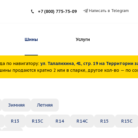
Написать в Telegram
+7 (800) 775-75-09
Шины
Услуги
да по навигатору:
ул. Талалихина, 41, стр. 19 на Территории 
ины продаются кратно 2 или в спарке, другое кол-во — по с
Зимняя
Летняя
R13
R13C
R14
R14C
R15
R15C
R22