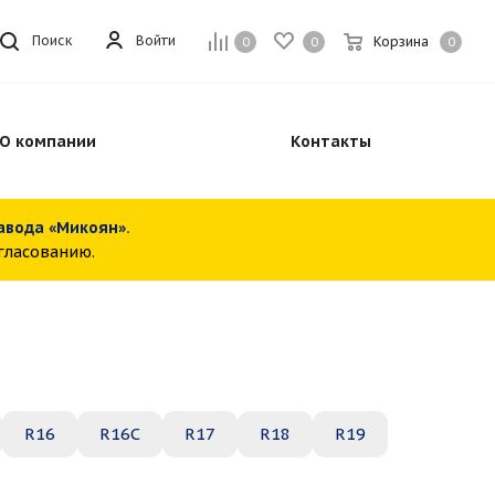
Войти
Поиск
Корзина
0
0
0
О компании
Контакты
завода «Микоян».
огласованию.
R16
R16C
R17
R18
R19