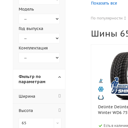
Показать все
Модель
155
165
По популярности
305
315
Год выпуска
Шины 65
30
35
Комплектация
Фильтр по
параметрам
Ширина
Delinte Delinte 155/65 R14
Высота
Winter WD6 75
65
Есть в наличии