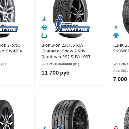
Ikon Ikon 235/55 R19
iLINK 255/45 R18 99V
ike X W429A
Character Snow 2 SUV
SNOWGRI
(Nordman RS2 SUV) 105T
 (81)
Есть в наличии (81)
Есть в
Арт: 2EI
11 700
руб.
7 000