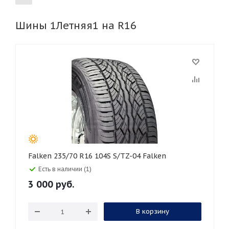
Шины 1Летняя1 на R16
155
165
185
195
205
215
225
235
245
255
265
275
285
295
305
315
325
30
35
40
45
45
50
55
60
65
70
75
80
Falken 235/70 R16 104S S/TZ-04 Falken
Есть в наличии (1)
3 000
руб.
В корзину