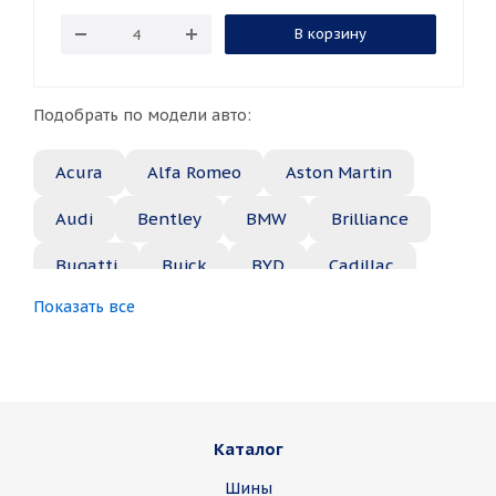
В корзину
Подобрать по модели авто:
Acura
Alfa Romeo
Aston Martin
Audi
Bentley
BMW
Brilliance
Bugatti
Buick
BYD
Cadillac
Показать все
Changan
Chery
Chevrolet
Chrysler
Citroen
Daewoo
Daihatsu
Datsun
Dodge
Каталог
Dongfeng
FAW
Ferrari
Fiat
Шины