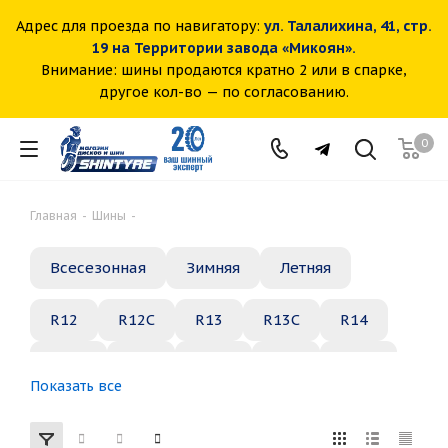
Адрес для проезда по навигатору:
ул. Талалихина, 41, стр.
19 на Территории завода «Микоян».
Внимание: шины продаются кратно 2 или в спарке,
другое кол-во — по согласованию.
0
Главная
-
Шины
-
Всесезонная
Зимняя
Летняя
R12
R12C
R13
R13C
R14
R14C
R15
R15C
R16
R16C
Показать все
R17
R18
R19
R20
R21
R22