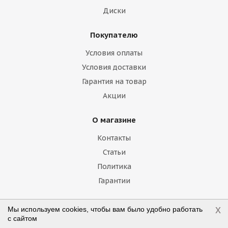
Fisker
Ford
Foton
GAC
Диски
Geely
Genesis
GMC
Great Wall
Покупателю
Haima
Haval
Holden
Honda
Условия оплаты
Hummer
Hyundai
Infiniti
Isuzu
Условия доставки
Гарантия на товар
Iveco
Jac
Jaguar
Jeep
Kia
Акции
Lamborghini
Lancia
Land Rover
О магазине
Lexus
Lifan
Lincoln
Lotus
Контакты
Marussia
Maserati
Maybach
Статьи
Политика
Mazda
McLaren
Mercedes
Гарантии
Mercury
MG
Mini
Mitsubishi
x
Мы используем cookies, чтобы вам было удобно работать
Nissan
Noble
Opel
Peugeot
Наши контакты
с сайтом