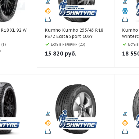
Kumho Kumho 255/45 R18
Kumho Kumho 265/40 R2
PS72 Ecsta Sport 103Y
Winterc
 (1)
Есть в наличии (23)
Есть 
0
15 820
руб.
18 55