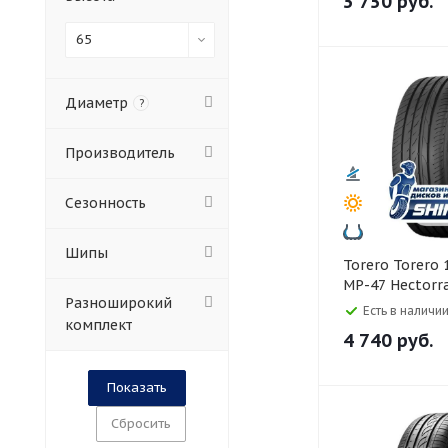
3 750
руб.
65
Диаметр
?
Производитель
Сезонность
Шипы
Torero Torero 185/65 R14
MP-47 Hectorra
Разноширокий
Есть в наличии
комплект
4 740
руб.
Сбросить