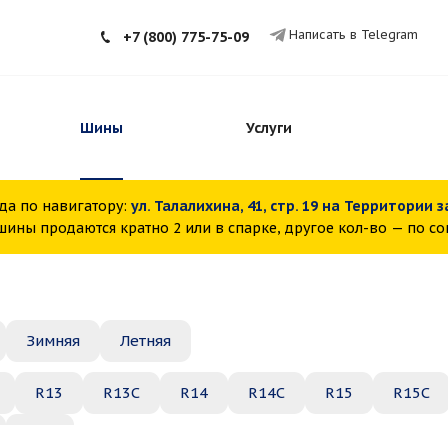
Написать в Telegram
+7 (800) 775-75-09
Шины
Услуги
да по навигатору:
ул. Талалихина, 41, стр. 19 на Территории 
ины продаются кратно 2 или в спарке, другое кол-во — по с
Зимняя
Летняя
R13
R13C
R14
R14C
R15
R15C
R22