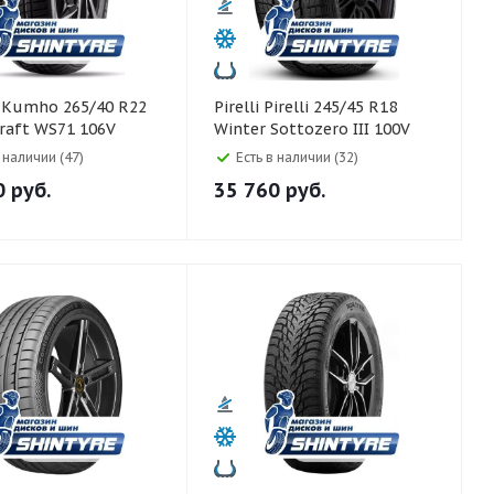
2
Pirelli Pirelli 245/45 R18
raft WS71 106V
Winter Sottozero III 100V
Runflat
в наличии (47)
Есть в наличии (32)
0
руб.
35 760
руб.