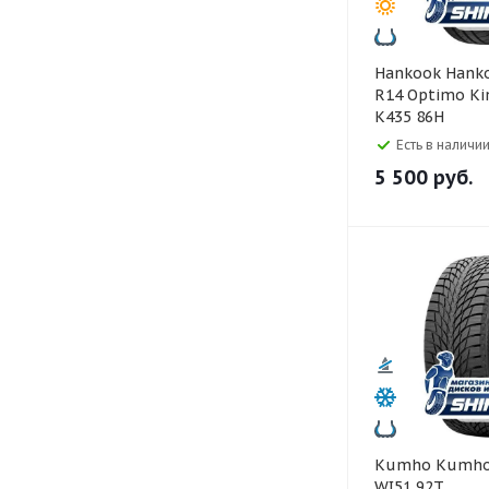
Hankook Hankook 185/65
R14 Optimo Kin
K435 86H
Есть в наличии
5 500
руб.
Kumho Kumho 185/65 R15
WI51 92T