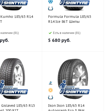
4
Formula Formula 185/65
0T
R14 Ice 86T Шипы
в наличии (81)
Есть в наличии (81)
руб.
5 680
руб.
R15
Ikon Ikon 185/65 R14
ost 200 92T
Autograph Eco 3 86H