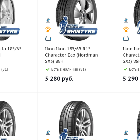
Ikon Ikon 185/65 R15
Ikon Ikon 185/65 R14
H
Character Eco (Nordman
Charact
SX3) 88H
SX3) 86
 (81)
Есть в наличии (81)
Есть 
5 280
руб.
5 290