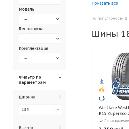
Показать все
Модель
155
165
По популярности
305
315
Год выпуска
Шины 18
30
35
Комплектация
Фильтр по
параметрам
Ширина
Westlake Westlake 185/65
185
R15 ZuperEco 
Есть в наличии
Высота