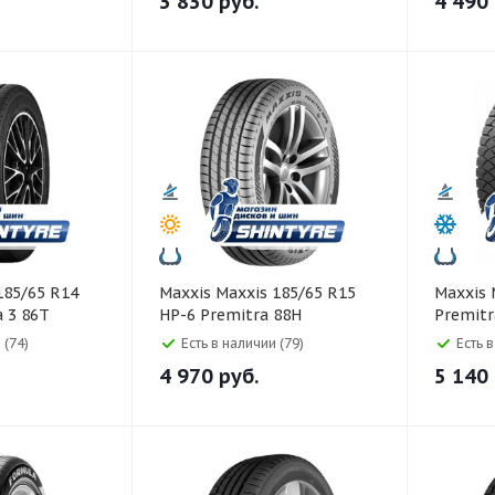
3 830
руб.
4 490
Maxxis Maxxis 185/65 R15
Maxxis Maxxis 185/65 R15
 3 86T
HP-6 Premitra 88H
Premitr
 (74)
Есть в наличии (79)
Есть 
4 970
руб.
5 140