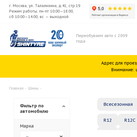
г. Москва, ул. Талалихина, д.41, стр.19
Режим работы: пн-пт 10:00—18:00,
сб 10:00—14:00, вс — выходной
Переобуваем авто с 2009
года
Адрес для проез
Внимание: ш
Главная
-
Шины
-
Всесезонная
Фильтр по
автомобилю
R12
R12C
Марка
R20
R21