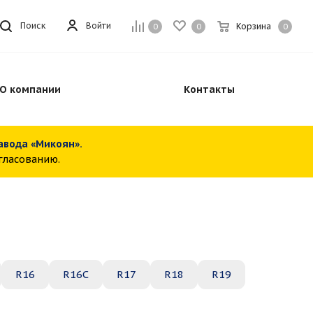
Войти
Поиск
Корзина
0
0
0
О компании
Контакты
завода «Микоян».
огласованию.
R16
R16C
R17
R18
R19