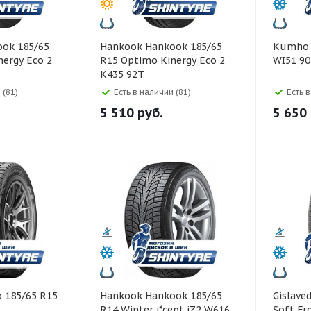
Hankook Hankook 185/65
Kumho Kumho 185/65 R1
ergy Eco 2
R15 Optimo Kinergy Eco 2
WI51 9
K435 92T
 (81)
Есть в наличии (81)
Есть 
5 510
руб.
5 650
Hankook Hankook 185/65
Gislaved Gislaved 185/65 
R14 Winter i*cept iZ2 W616
Soft Fr