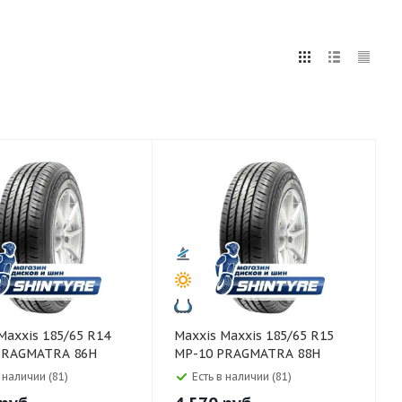
5
255
265
275
285
295
75
80
Maxxis Maxxis 185/65 R15
PRAGMATRA 86H
MP-10 PRAGMATRA 88H
в наличии (81)
Есть в наличии (81)