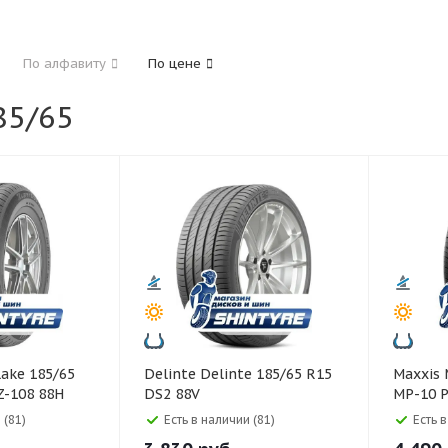
185
195
205
215
225
235
24
По алфавиту
По цене
325
5/65
40
45
45
50
55
60
65
70
Delinte Delinte 185/65 R15
Maxxis Maxxis 185/65 R14
Z-108 88H
DS2 88V
MP-10 
 (81)
Есть в наличии (81)
Есть 