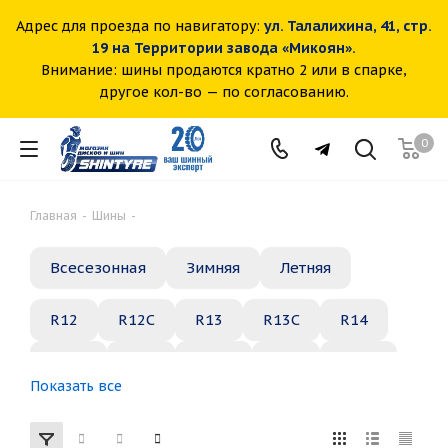
Адрес для проезда по навигатору:
ул. Талалихина, 41, стр.
19 на Территории завода «Микоян».
Внимание: шины продаются кратно 2 или в спарке,
другое кол-во — по согласованию.
0
Главная
-
Шины
-
Всесезонная
Зимняя
Летняя
R12
R12C
R13
R13C
R14
R14C
R15
R15C
R16
R16C
Показать все
R17
R18
R19
R20
R21
R22