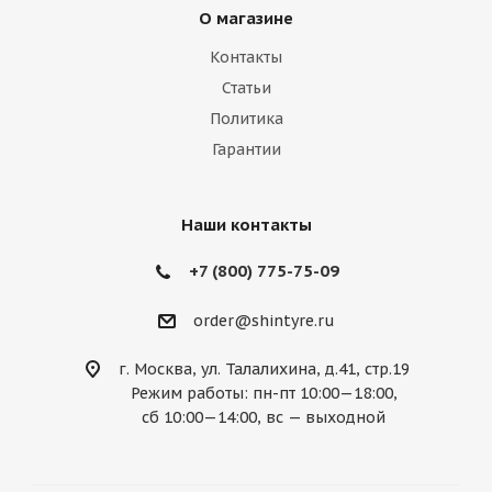
О магазине
Lexus
Lifan
Lincoln
Lotus
Контакты
Marussia
Maserati
Maybach
Статьи
Политика
Mazda
McLaren
Mercedes
Гарантии
Mercury
MG
Mini
Mitsubishi
Nissan
Noble
Opel
Peugeot
Наши контакты
Plymouth
Pontiac
Porsche
+7 (800) 775-75-09
Ravon
Renault
Rolls-Royce
order@shintyre.ru
Rover
Saab
Saturn
Scion
г. Москва, ул. Талалихина, д.41, стр.19
Режим работы: пн-пт 10:00—18:00,
Seat
Skoda
Smart
Ssang Yong
сб 10:00—14:00, вс — выходной
Subaru
Suzuki
Tesla
Toyota