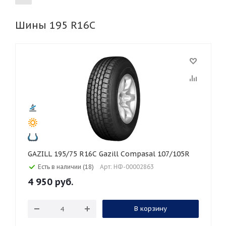
Шины 195 R16C
155
165
185
195
205
215
225
235
245
255
265
275
285
295
305
315
325
30
35
40
45
45
50
55
60
65
70
75
80
GAZILL 195/75 R16C Gazill Compasal 107/105R
Есть в наличии (18)
Арт: НФ-00002863
4 950
руб.
В корзину