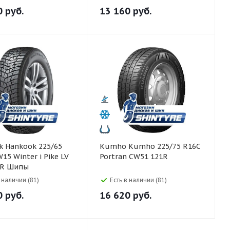
0
руб.
13 160
руб.
5/65
Kumho Kumho 225/75 R16C
15 Winter i Pike LV
Portran CW51 121R
0R Шипы
в наличии (81)
Есть в наличии (81)
0
руб.
16 620
руб.