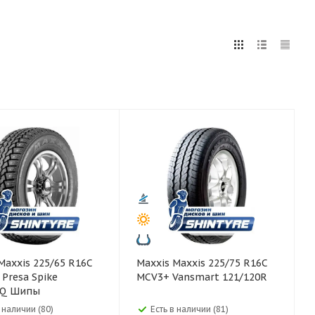
5
255
265
275
285
295
75
80
Maxxis Maxxis 225/75 R16C
Presa Spike
MCV3+ Vansmart 121/120R
0Q Шипы
в наличии (80)
Есть в наличии (81)