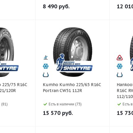
8 490
руб.
12 01
Kumho Kumho 225/65 R16C
Hankook Hankook 22
121/120R
Portran CW51 112R
R16C RW
112/11
 (81)
Есть в наличии (73)
Есть 
15 570
руб.
15 73