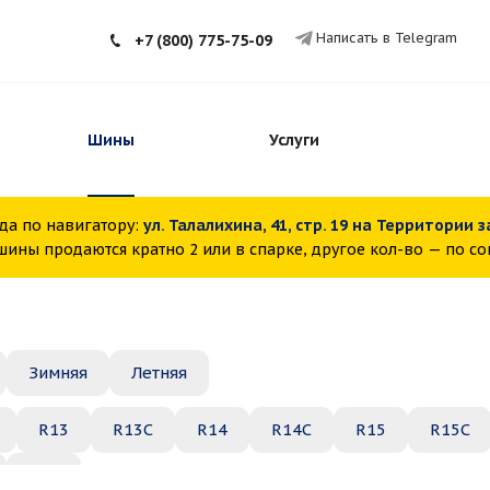
Написать в Telegram
+7 (800) 775-75-09
Шины
Услуги
да по навигатору:
ул. Талалихина, 41, стр. 19 на Территории 
ины продаются кратно 2 или в спарке, другое кол-во — по с
Зимняя
Летняя
R13
R13C
R14
R14C
R15
R15C
R22