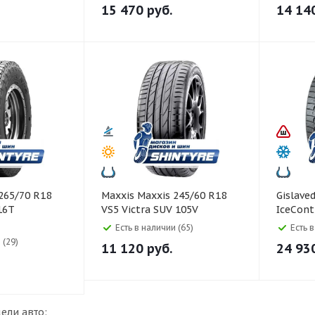
15 470
руб.
14 14
Maxxis Maxxis 245/60 R18
Gislaved Gislaved 285/50 
16T
VS5 Victra SUV 105V
IceCon
Есть в наличии (65)
Есть 
 (29)
11 120
руб.
24 93
ели авто: