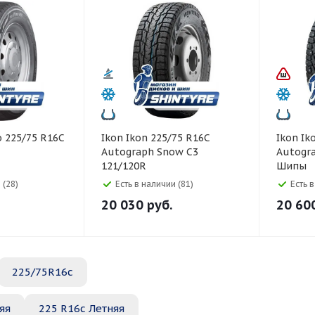
Ikon Ikon 225/75 R16C
Ikon Ikon 225/65 R16C
Autograph Snow C3
Autogra
121/120R
Шипы
 (28)
Есть в наличии (81)
Есть 
20 030
руб.
20 60
225/75R16c
яя
225 R16c Летняя