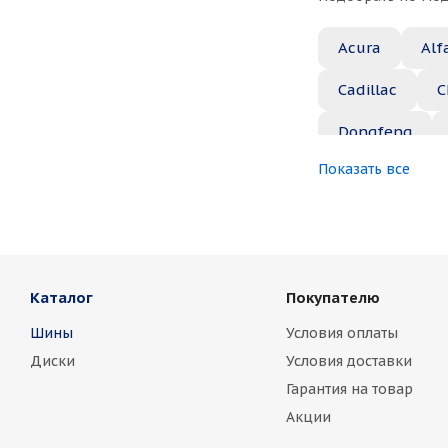
Acura
Alf
Cadillac
C
Dongfeng
Показать все
Great Wall
Jaguar
Je
Marussia
Каталог
Покупателю
Nissan
No
Шины
Условия оплаты
Rover
Saa
Диски
Условия доставки
Toyota
Vo
Гарантия на товар
Акции