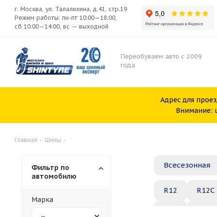
г. Москва, ул. Талалихина, д.41, стр.19
Режим работы: пн-пт 10:00—18:00,
сб 10:00—14:00, вс — выходной
Переобуваем авто с 2009
года
Адрес для проез
Внимание: ш
Главная
-
Шины
-
Всесезонная
Фильтр по
автомобилю
R12
R12C
Марка
R20
R21