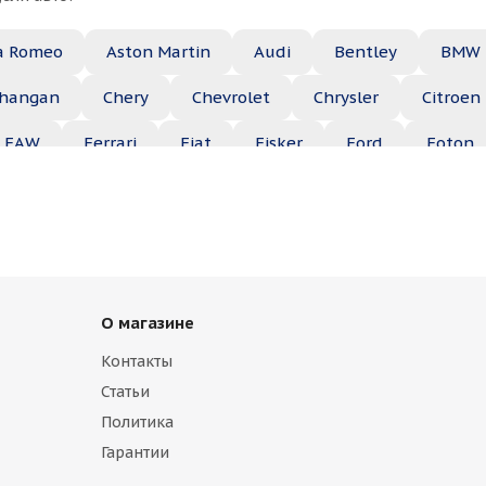
a Romeo
Aston Martin
Audi
Bentley
BMW
hangan
Chery
Chevrolet
Chrysler
Citroen
FAW
Ferrari
Fiat
Fisker
Ford
Foton
Haima
Haval
Holden
Honda
Hummer
ep
Kia
Lamborghini
Lancia
Land Rover
Maserati
Maybach
Mazda
McLaren
Merce
О магазине
ble
Opel
Peugeot
Plymouth
Pontiac
Контакты
b
Saturn
Scion
Seat
Skoda
Smart
Статьи
lkswagen
Volvo
ВАЗ
ГАЗ
УАЗ
Политика
Гарантии