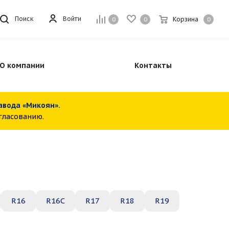
Войти
Поиск
Корзина
0
0
0
О компании
Контакты
завода «Микоян».
огласованию.
R16
R16C
R17
R18
R19