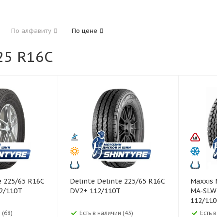
185
195
205
215
225
235
24
По алфавиту
По цене
325
5 R16C
40
45
45
50
55
60
65
70
Delinte Delinte 225/65 R16C
Maxxis Maxxis 225/65 R16C
2/110T
DV2+ 112/110T
MA-SLW 
112/11
 (68)
Есть в наличии (43)
Есть 