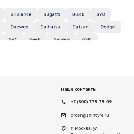
Brilliance
Bugatti
Buick
BYD
Daewoo
Daihatsu
Datsun
Dodge
GAC
Geely
Genesis
GMC
Hyundai
Infiniti
Isuzu
Iveco
Jac
Lexus
Lifan
Lincoln
Lotus
des
Mercury
MG
Mini
Mitsubishi
Наши контакты
Porsche
Ravon
Renault
Rolls-Royce
+7 (800) 775-75-09
Ssang Yong
Subaru
Suzuki
Tesla
order@shintyre.ru
г. Москва, ул.