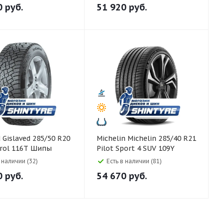
0
руб.
51 920
руб.
R20
Michelin Michelin 285/40 R21
trol 116T Шипы
Pilot Sport 4 SUV 109Y
в наличии (32)
Есть в наличии (81)
0
руб.
54 670
руб.