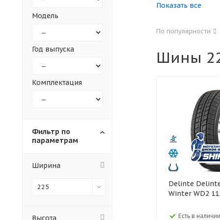
Показать все
Модель
155
165
По популярности
305
315
Год выпуска
Шины 22
30
35
Комплектация
Фильтр по
параметрам
Ширина
Delinte Delinte 225/65 R16C
225
Winter WD2 11
Есть в наличии
Высота