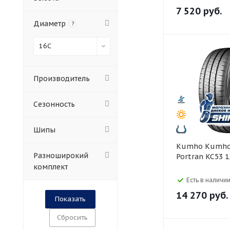
7 520
руб.
Диаметр
?
16C
Производитель
Сезонность
Шипы
Kumho Kumho 225/75 R16C
Разноширокий
Portran KC53 
комплект
Есть в наличии
14 270
руб.
Сбросить