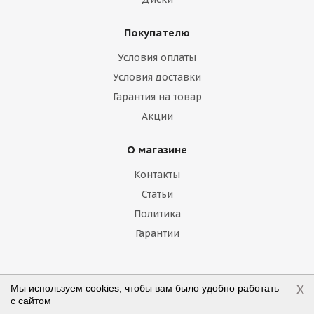
Geely
Genesis
GMC
Great Wall
Покупателю
Haima
Haval
Holden
Honda
Условия оплаты
Hummer
Hyundai
Infiniti
Isuzu
Условия доставки
Гарантия на товар
Iveco
Jac
Jaguar
Jeep
Kia
Акции
Lamborghini
Lancia
Land Rover
О магазине
Lexus
Lifan
Lincoln
Lotus
Контакты
Marussia
Maserati
Maybach
Статьи
Политика
Mazda
McLaren
Mercedes
Гарантии
Mercury
MG
Mini
Mitsubishi
Nissan
Noble
Opel
Peugeot
Наши контакты
x
Мы используем cookies, чтобы вам было удобно работать
с сайтом
Plymouth
Pontiac
Porsche
+7 (800) 775-75-09