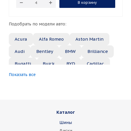
В корзину
Подобрать по модели авто:
Acura
Alfa Romeo
Aston Martin
Audi
Bentley
BMW
Brilliance
Bugatti
Buick
BYD
Cadillac
Показать все
Changan
Chery
Chevrolet
Chrysler
Citroen
Daewoo
Daihatsu
Datsun
Dodge
Каталог
Dongfeng
FAW
Ferrari
Fiat
Шины
Fisker
Ford
Foton
GAC
Диски