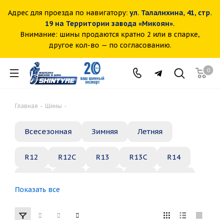
Адрес для проезда по навигатору:
ул. Талалихина, 41, стр.
19 на Территории завода «Микоян».
Внимание: шины продаются кратно 2 или в спарке,
другое кол-во — по согласованию.
0
Главная
-
Шины
-
Всесезонная
Зимняя
Летняя
R12
R12C
R13
R13C
R14
R14C
R15
R15C
R16
R16C
Показать все
R17
R18
R19
R20
R21
R22