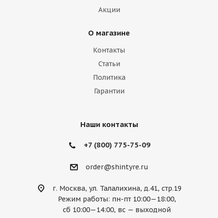
Iveco
Jac
Jaguar
Jeep
Kia
Акции
Lamborghini
Lancia
Land Rover
О магазине
Lexus
Lifan
Lincoln
Lotus
Контакты
Marussia
Maserati
Maybach
Статьи
Политика
Mazda
McLaren
Mercedes
Гарантии
Mercury
MG
Mini
Mitsubishi
Nissan
Noble
Opel
Peugeot
Наши контакты
Plymouth
Pontiac
Porsche
+7 (800) 775-75-09
Ravon
Renault
Rolls-Royce
order@shintyre.ru
Rover
Saab
Saturn
Scion
г. Москва, ул. Талалихина, д.41, стр.19
Режим работы: пн-пт 10:00—18:00,
Seat
Skoda
Smart
Ssang Yong
сб 10:00—14:00, вс — выходной