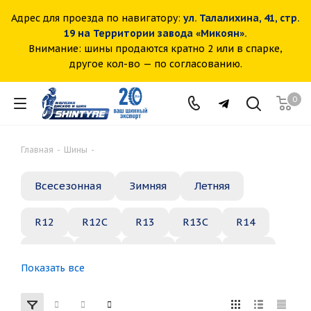
Адрес для проезда по навигатору:
ул. Талалихина, 41, стр.
19 на Территории завода «Микоян».
Внимание: шины продаются кратно 2 или в спарке,
другое кол-во — по согласованию.
0
Главная
-
Шины
-
Всесезонная
Зимняя
Летняя
R12
R12C
R13
R13C
R14
R14C
R15
R15C
R16
R16C
Показать все
R17
R18
R19
R20
R21
R22