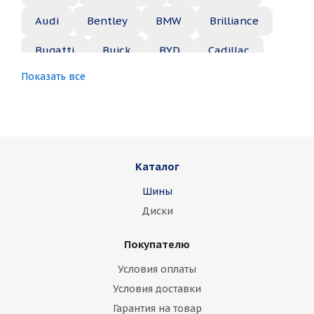
Audi
Bentley
BMW
Brilliance
Bugatti
Buick
BYD
Cadillac
Показать все
Changan
Chery
Chevrolet
Chrysler
Citroen
Daewoo
Daihatsu
Datsun
Dodge
Каталог
Dongfeng
FAW
Ferrari
Fiat
Шины
Fisker
Ford
Foton
GAC
Диски
Geely
Genesis
GMC
Great Wall
Покупателю
Haima
Haval
Holden
Honda
Условия оплаты
Hummer
Hyundai
Infiniti
Isuzu
Условия доставки
Гарантия на товар