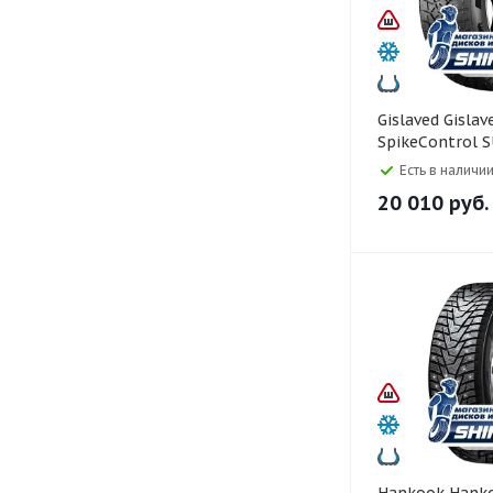
Gislaved Gislaved 265/50 R20
SpikeControl 
Шипы
Есть в наличии
20 010
руб.