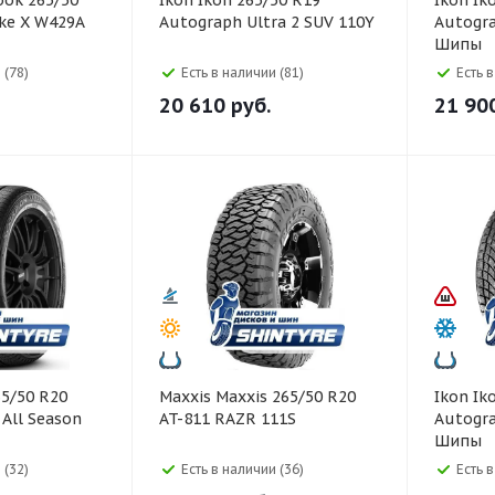
Ikon Ikon 265/50 R19
Ikon Ikon 265/50 R19
ike X W429A
Autograph Ultra 2 SUV 110Y
Autogra
Шипы
 (78)
Есть в наличии (81)
Есть 
20 610
руб.
21 90
Maxxis Maxxis 265/50 R20
Ikon Ikon 265/50 R19
 All Season
AT-811 RAZR 111S
Autogra
Шипы
 (32)
Есть в наличии (36)
Есть 