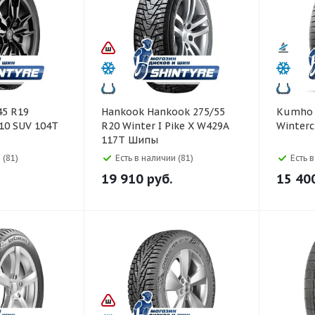
Hankook Hankook 275/55
Kumho Kumho 255/45 R2
 10 SUV 104T
R20 Winter I Pike X W429A
Winterc
117T Шипы
 (81)
Есть в наличии (81)
Есть 
19 910
руб.
15 40