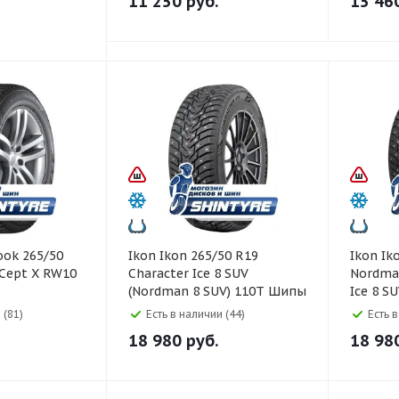
11 250
руб.
15 46
Ikon Ikon 265/50 R19
Ikon Ikon 265/50 R19
*Cept X RW10
Character Ice 8 SUV
Nordman
(Nordman 8 SUV) 110T Шипы
Ice 8 S
 (81)
Есть в наличии (44)
Есть 
18 980
руб.
18 98