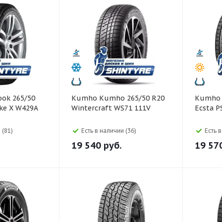
Kumho Kumho 265/50 R20
Kumho Kumho 265/50 R2
ike X W429A
Wintercraft WS71 111V
Ecsta P
 (81)
Есть в наличии (36)
Есть 
19 540
руб.
19 57