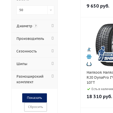
9 650
руб.
50
Диаметр
?
Производитель
Сезонность
Шипы
Hankook Hankook 265/50
Разноширокий
R20 DynaPro I
комплект
107T
Есть в наличии
18 310
руб.
Сбросить