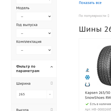
Показать все
Модель
155
165
По популярности
305
315
Год выпуска
Шины 26
30
35
Комплектация
Фильтр по
параметрам
Ширина
Kapsen 265/50 R19 110H XL
265
SnowShoes RW
Есть в наличии
Арт: НФ-0000269
Высота