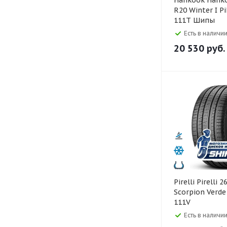
Hankook Hankook 265/50
R20 Winter I P
111T Шипы
Есть в наличии
20 530
руб.
Pirelli Pirelli 265/50 R20
Scorpion Verde
111V
Есть в наличии