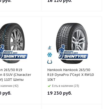
0
руб.
16 120
руб.
Hankook Hankook 265/50
 8 SUV (Character
R19 DynaPro I*Cept X RW10
UV) 110T Шипы
106T
в наличии (42)
Есть в наличии (23)
0
руб.
19 230
руб.