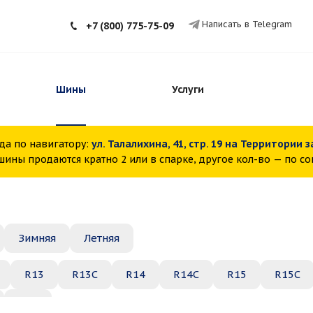
Написать в Telegram
+7 (800) 775-75-09
Шины
Услуги
да по навигатору:
ул. Талалихина, 41, стр. 19 на Территории 
ины продаются кратно 2 или в спарке, другое кол-во — по с
Зимняя
Летняя
R13
R13C
R14
R14C
R15
R15C
R22