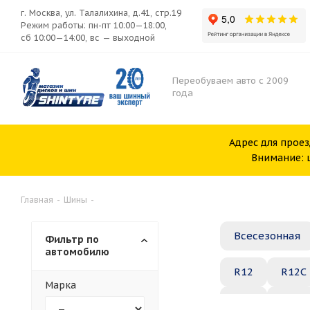
г. Москва, ул. Талалихина, д.41, стр.19
Режим работы: пн-пт 10:00—18:00,
сб 10:00—14:00, вс — выходной
Переобуваем авто с 2009
года
Адрес для проез
Внимание: ш
Главная
-
Шины
-
Всесезонная
Фильтр по
автомобилю
R12
R12C
Марка
R20
R21