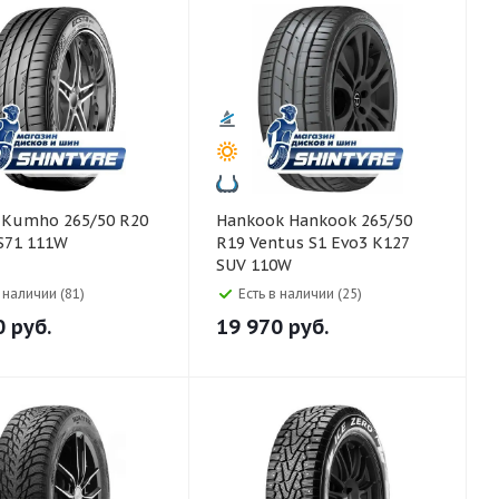
0
Hankook Hankook 265/50
S71 111W
R19 Ventus S1 Evo3 K127
SUV 110W
в наличии (81)
Есть в наличии (25)
0
руб.
19 970
руб.