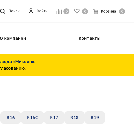
Войти
Поиск
Корзина
0
0
0
О компании
Контакты
завода «Микоян».
огласованию.
R16
R16C
R17
R18
R19