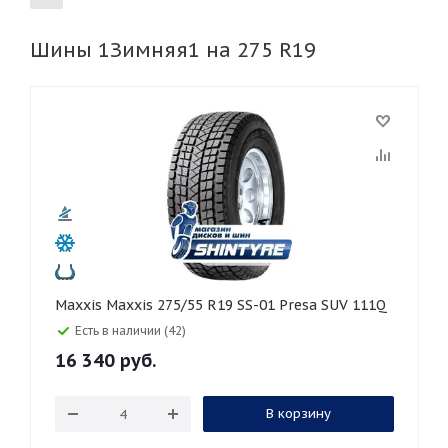
Шины 1Зимняя1 на 275 R19
155
165
185
195
205
215
225
235
245
255
265
275
285
295
305
315
325
30
35
40
45
45
50
55
60
65
70
75
80
Maxxis Maxxis 275/55 R19 SS-01 Presa SUV 111Q
Есть в наличии (42)
16 340
руб.
В корзину