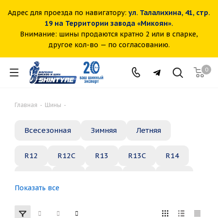
Адрес для проезда по навигатору:
ул. Талалихина, 41, стр.
19 на Территории завода «Микоян».
Внимание: шины продаются кратно 2 или в спарке,
другое кол-во — по согласованию.
0
Главная
-
Шины
-
Всесезонная
Зимняя
Летняя
R12
R12C
R13
R13C
R14
R14C
R15
R15C
R16
R16C
Показать все
R17
R18
R19
R20
R21
R22