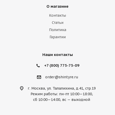
Lamborghini
Lancia
Land Rover
О магазине
Lexus
Lifan
Lincoln
Lotus
Контакты
Marussia
Maserati
Maybach
Статьи
Политика
Mazda
McLaren
Mercedes
Гарантии
Mercury
MG
Mini
Mitsubishi
Nissan
Noble
Opel
Peugeot
Наши контакты
Plymouth
Pontiac
Porsche
+7 (800) 775-75-09
Ravon
Renault
Rolls-Royce
order@shintyre.ru
Rover
Saab
Saturn
Scion
г. Москва, ул. Талалихина, д.41, стр.19
Режим работы: пн-пт 10:00—18:00,
Seat
Skoda
Smart
Ssang Yong
сб 10:00—14:00, вс — выходной
Subaru
Suzuki
Tesla
Toyota