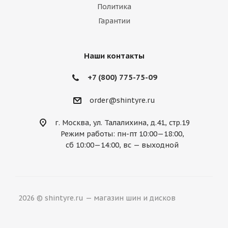
Политика
Mazda
McLaren
Mercedes
Гарантии
Mercury
MG
Mini
Mitsubishi
Nissan
Noble
Opel
Peugeot
Наши контакты
Plymouth
Pontiac
Porsche
+7 (800) 775-75-09
Ravon
Renault
Rolls-Royce
order@shintyre.ru
Rover
Saab
Saturn
Scion
г. Москва, ул. Талалихина, д.41, стр.19
Режим работы: пн-пт 10:00—18:00,
Seat
Skoda
Smart
Ssang Yong
сб 10:00—14:00, вс — выходной
Subaru
Suzuki
Tesla
Toyota
Volkswagen
Volvo
ВАЗ
ГАЗ
2026 © shintyre.ru — магазин шин и дисков
УАЗ