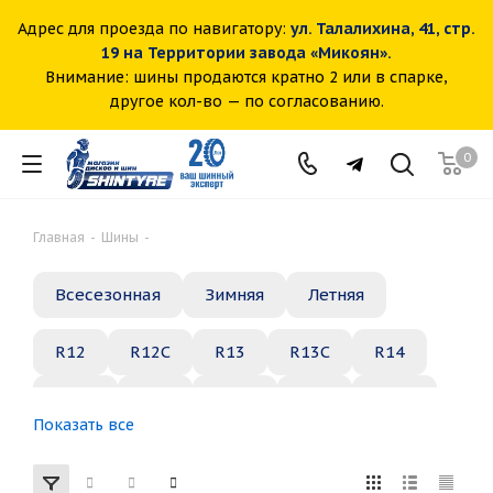
Адрес для проезда по навигатору:
ул. Талалихина, 41, стр.
19 на Территории завода «Микоян».
Внимание: шины продаются кратно 2 или в спарке,
другое кол-во — по согласованию.
0
Главная
-
Шины
-
Всесезонная
Зимняя
Летняя
R12
R12C
R13
R13C
R14
R14C
R15
R15C
R16
R16C
Показать все
R17
R18
R19
R20
R21
R22