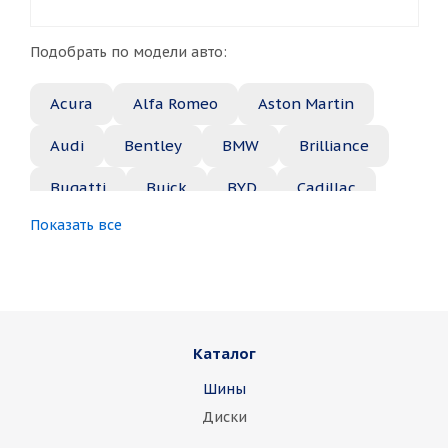
Подобрать по модели авто:
Acura
Alfa Romeo
Aston Martin
Audi
Bentley
BMW
Brilliance
Bugatti
Buick
BYD
Cadillac
Показать все
Changan
Chery
Chevrolet
Chrysler
Citroen
Daewoo
Daihatsu
Datsun
Dodge
Каталог
Dongfeng
FAW
Ferrari
Fiat
Шины
Fisker
Ford
Foton
GAC
Диски
Geely
Genesis
GMC
Great Wall