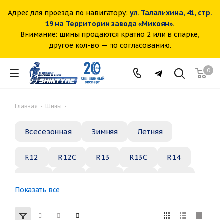
Адрес для проезда по навигатору:
ул. Талалихина, 41, стр.
19 на Территории завода «Микоян».
Внимание: шины продаются кратно 2 или в спарке,
другое кол-во — по согласованию.
0
Главная
-
Шины
-
Всесезонная
Зимняя
Летняя
R12
R12C
R13
R13C
R14
R14C
R15
R15C
R16
R16C
Показать все
R17
R18
R19
R20
R21
R22