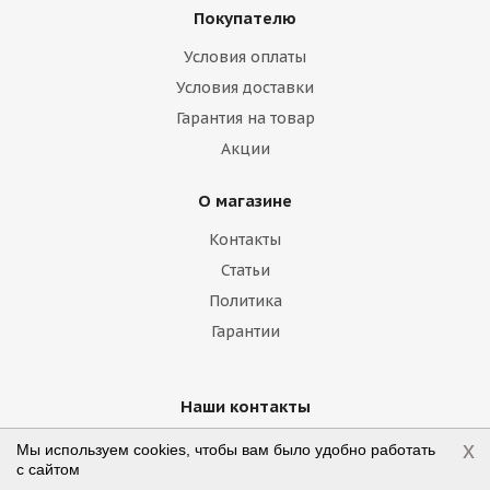
Покупателю
Haima
Haval
Holden
Honda
Условия оплаты
Hummer
Hyundai
Infiniti
Isuzu
Условия доставки
Гарантия на товар
Iveco
Jac
Jaguar
Jeep
Kia
Акции
Lamborghini
Lancia
Land Rover
О магазине
Lexus
Lifan
Lincoln
Lotus
Контакты
Marussia
Maserati
Maybach
Статьи
Политика
Mazda
McLaren
Mercedes
Гарантии
Mercury
MG
Mini
Mitsubishi
Nissan
Noble
Opel
Peugeot
Наши контакты
x
Plymouth
Pontiac
Porsche
Мы используем cookies, чтобы вам было удобно работать
+7 (800) 775-75-09
с сайтом