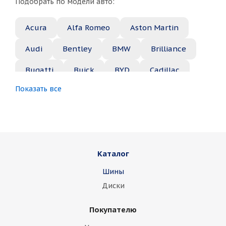
Подобрать по модели авто:
Acura
Alfa Romeo
Aston Martin
Audi
Bentley
BMW
Brilliance
Bugatti
Buick
BYD
Cadillac
Показать все
Changan
Chery
Chevrolet
Chrysler
Citroen
Daewoo
Daihatsu
Datsun
Dodge
Каталог
Dongfeng
FAW
Ferrari
Fiat
Шины
Fisker
Ford
Foton
GAC
Диски
Geely
Genesis
GMC
Great Wall
Покупателю
Haima
Haval
Holden
Honda