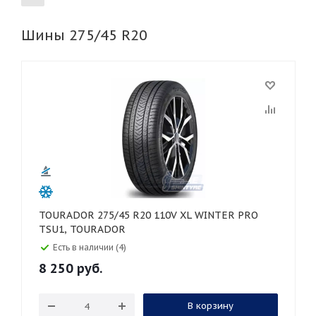
Шины 275/45 R20
155
165
185
195
205
215
225
235
245
255
265
275
285
295
305
315
325
30
35
40
45
50
55
60
65
70
75
80
TOURADOR 275/45 R20 110V XL WINTER PRO
TSU1, TOURADOR
Есть в наличии (4)
8 250
руб.
В корзину