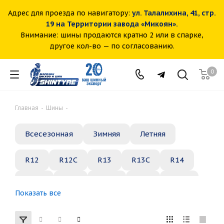
Адрес для проезда по навигатору:
ул. Талалихина, 41, стр.
19 на Территории завода «Микоян».
Внимание: шины продаются кратно 2 или в спарке,
другое кол-во — по согласованию.
0
Главная
-
Шины
-
Всесезонная
Зимняя
Летняя
R12
R12C
R13
R13C
R14
R14C
R15
R15C
R16
R16C
Показать все
R17
R18
R19
R20
R21
R22