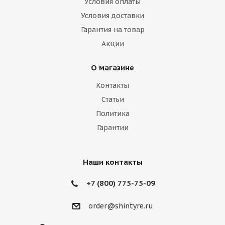
Условия оплаты
Hummer
Hyundai
Infiniti
Isuzu
Условия доставки
Гарантия на товар
Iveco
Jac
Jaguar
Jeep
Kia
Акции
Lamborghini
Lancia
Land Rover
О магазине
Lexus
Lifan
Lincoln
Lotus
Контакты
Marussia
Maserati
Maybach
Статьи
Политика
Mazda
McLaren
Mercedes
Гарантии
Mercury
MG
Mini
Mitsubishi
Nissan
Noble
Opel
Peugeot
Наши контакты
Plymouth
Pontiac
Porsche
+7 (800) 775-75-09
Ravon
Renault
Rolls-Royce
order@shintyre.ru
Rover
Saab
Saturn
Scion