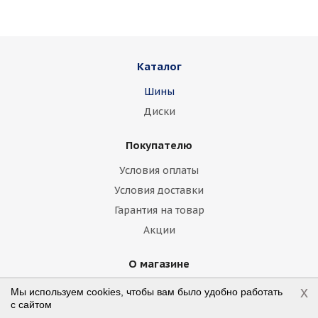
Chrysler
Citroen
Daewoo
Daihatsu
Datsun
Dodge
Каталог
Dongfeng
FAW
Ferrari
Fiat
Шины
Fisker
Ford
Foton
GAC
Диски
Geely
Genesis
GMC
Great Wall
Покупателю
Haima
Haval
Holden
Honda
Условия оплаты
Hummer
Hyundai
Infiniti
Isuzu
Условия доставки
Гарантия на товар
Iveco
Jac
Jaguar
Jeep
Kia
Акции
Lamborghini
Lancia
Land Rover
О магазине
Lexus
Lifan
Lincoln
Lotus
Контакты
x
Мы используем cookies, чтобы вам было удобно работать
с сайтом
Marussia
Maserati
Maybach
Статьи