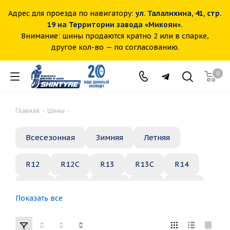
Адрес для проезда по навигатору:
ул. Талалихина, 41, стр.
19 на Территории завода «Микоян».
Внимание: шины продаются кратно 2 или в спарке,
другое кол-во — по согласованию.
0
Главная
-
Шины
-
Всесезонная
Зимняя
Летняя
R12
R12C
R13
R13C
R14
R14C
R15
R15C
R16
R16C
Показать все
R17
R18
R19
R20
R21
R22