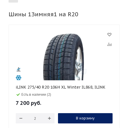
Шины 1Зимняя1 на R20
155
165
185
195
205
215
225
235
245
255
265
275
285
295
305
315
325
30
35
40
45
45
50
55
60
65
70
75
80
iLINK 275/40 R20 106H XL Winter IL868, ILINK
Есть в наличии (2)
7 200
руб.
В корзину