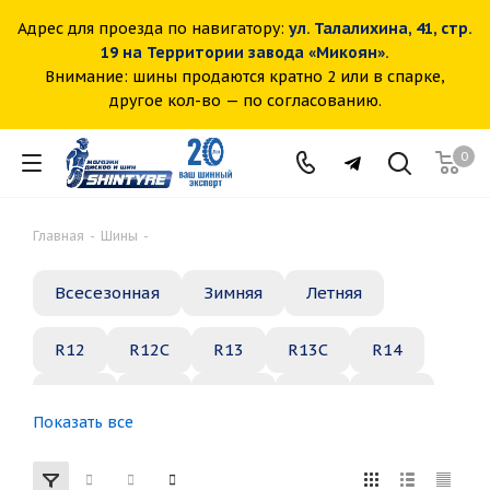
Адрес для проезда по навигатору:
ул. Талалихина, 41, стр.
19 на Территории завода «Микоян».
Внимание: шины продаются кратно 2 или в спарке,
другое кол-во — по согласованию.
0
Главная
-
Шины
-
Всесезонная
Зимняя
Летняя
R12
R12C
R13
R13C
R14
R14C
R15
R15C
R16
R16C
Показать все
R17
R18
R19
R20
R21
R22