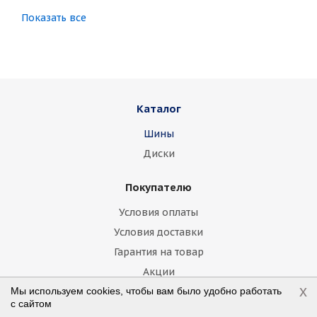
Показать все
Changan
Chery
Chevrolet
Chrysler
Citroen
Daewoo
Daihatsu
Datsun
Dodge
Каталог
Dongfeng
FAW
Ferrari
Fiat
Шины
Fisker
Ford
Foton
GAC
Диски
Geely
Genesis
GMC
Great Wall
Покупателю
Haima
Haval
Holden
Honda
Условия оплаты
Hummer
Hyundai
Infiniti
Isuzu
Условия доставки
Гарантия на товар
Iveco
Jac
Jaguar
Jeep
Kia
Акции
Lamborghini
Lancia
Land Rover
x
Мы используем cookies, чтобы вам было удобно работать
с сайтом
О магазине