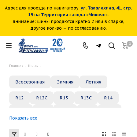
Адрес для проезда по навигатору:
ул. Талалихина, 41, стр.
19 на Территории завода «Микоян».
Внимание: шины продаются кратно 2 или в спарке,
другое кол-во — по согласованию.
0
Главная
-
Шины
-
Всесезонная
Зимняя
Летняя
R12
R12C
R13
R13C
R14
R14C
R15
R15C
R16
R16C
Показать все
R17
R18
R19
R20
R21
R22