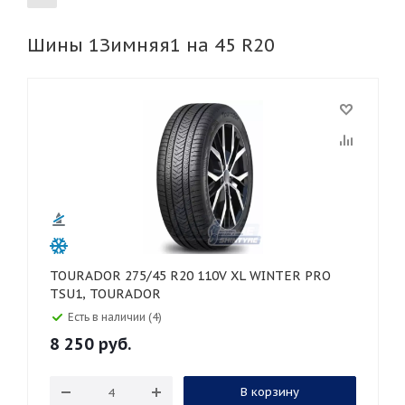
Шины 1Зимняя1 на 45 R20
155
165
185
195
205
215
225
235
245
255
265
275
285
295
305
315
325
30
35
40
45
50
55
60
65
70
75
80
TOURADOR 275/45 R20 110V XL WINTER PRO
TSU1, TOURADOR
Есть в наличии (4)
8 250
руб.
В корзину