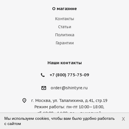
Lamborghini
Lancia
Land Rover
О магазине
Lexus
Lifan
Lincoln
Lotus
Контакты
Marussia
Maserati
Maybach
Статьи
Политика
Mazda
McLaren
Mercedes
Гарантии
Mercury
MG
Mini
Mitsubishi
Nissan
Noble
Opel
Peugeot
Наши контакты
Plymouth
Pontiac
Porsche
+7 (800) 775-75-09
Ravon
Renault
Rolls-Royce
order@shintyre.ru
Rover
Saab
Saturn
Scion
г. Москва, ул. Талалихина, д.41, стр.19
Режим работы: пн-пт 10:00—18:00,
Seat
Skoda
Smart
Ssang Yong
сб 10:00—14:00, вс — выходной
x
Мы используем cookies, чтобы вам было удобно работать
Subaru
Suzuki
Tesla
Toyota
с сайтом