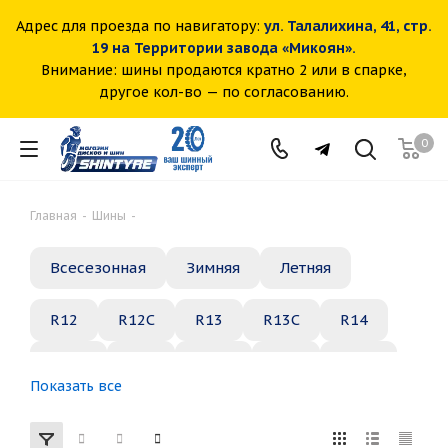
Адрес для проезда по навигатору:
ул. Талалихина, 41, стр.
19 на Территории завода «Микоян».
Внимание: шины продаются кратно 2 или в спарке,
другое кол-во — по согласованию.
0
Главная
-
Шины
-
Всесезонная
Зимняя
Летняя
R12
R12C
R13
R13C
R14
R14C
R15
R15C
R16
R16C
Показать все
R17
R18
R19
R20
R21
R22