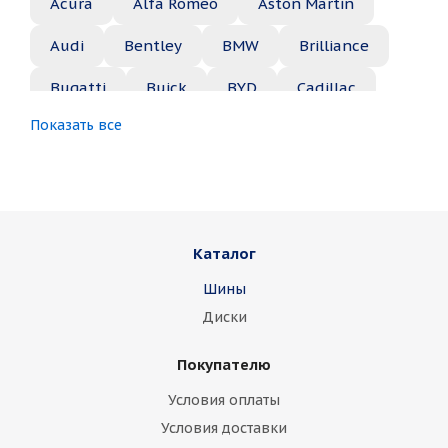
Acura
Alfa Romeo
Aston Martin
Audi
Bentley
BMW
Brilliance
Bugatti
Buick
BYD
Cadillac
Показать все
Changan
Chery
Chevrolet
Chrysler
Citroen
Daewoo
Daihatsu
Datsun
Dodge
Каталог
Dongfeng
FAW
Ferrari
Fiat
Шины
Fisker
Ford
Foton
GAC
Диски
Geely
Genesis
GMC
Great Wall
Покупателю
Haima
Haval
Holden
Honda
Условия оплаты
Hummer
Hyundai
Infiniti
Isuzu
Условия доставки