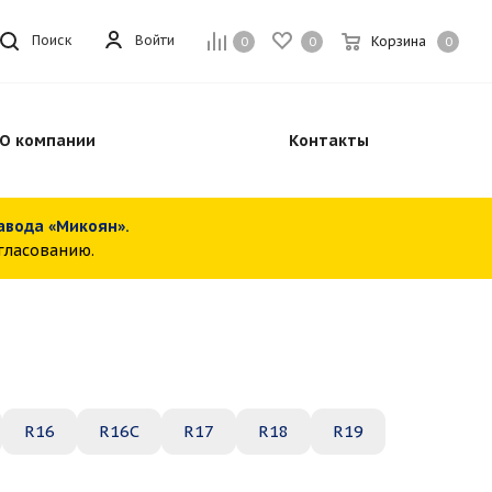
Войти
Поиск
Корзина
0
0
0
О компании
Контакты
завода «Микоян».
огласованию.
R16
R16C
R17
R18
R19