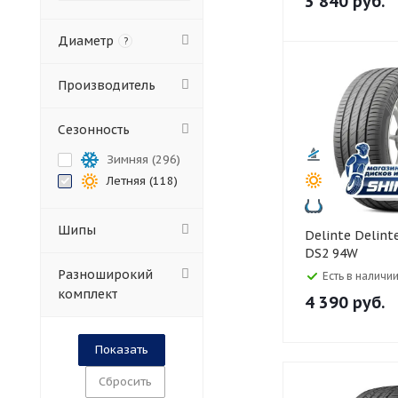
3 840
руб.
Диаметр
?
Производитель
Сезонность
Зимняя (
296
)
Летняя (
118
)
Шипы
Delinte Delinte 205/55 R16
DS2 94W
Разноширокий
Есть в наличии
комплект
4 390
руб.
Сбросить