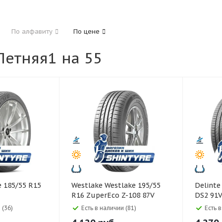
185
195
205
215
225
235
24
По алфавиту
По цене
325
етняя1 на 55
40
45
45
50
55
60
65
70
Westlake Westlake 195/55
Delinte Delinte 195/55 R1
R16 ZuperEco Z-108 87V
DS2 91
 (36)
Есть в наличии (81)
Есть 