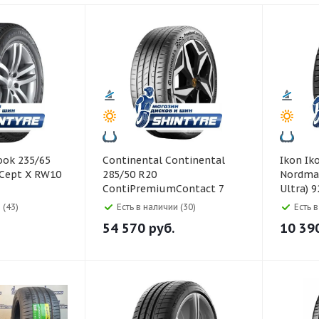
Continental Continental
Ikon Ikon 225/40 R18
*Cept X RW10
285/50 R20
Nordman
ContiPremiumContact 7
Ultra) 
116W
 (43)
Есть в наличии (30)
Есть 
54 570
руб.
10 39