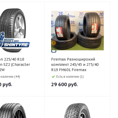
Firemax Разноширокий
 SZ2 (Character
комплект 245/45 и 275/40
92W
R19 FM601 Firemax
в наличии (44)
Есть в наличии (1)
0
руб.
29 600
руб.