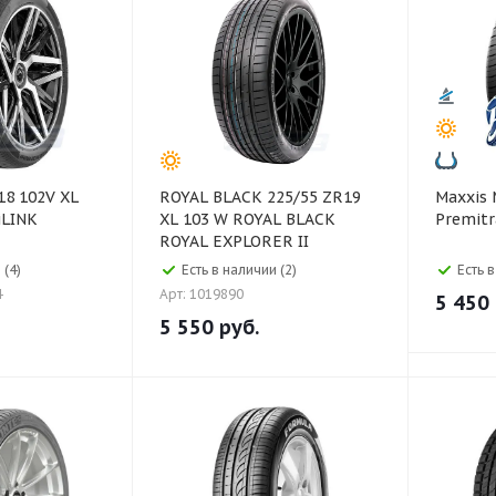
ROYAL BLACK 225/55 ZR19
Maxxis Maxxis 195/55 R15
iLINK
XL 103 W ROYAL BLACK
Premitr
ROYAL EXPLORER II
 (4)
Есть в наличии (2)
Есть 
4
Арт: 1019890
5 450
5 550
руб.