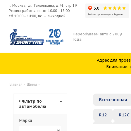
г. Москва, ул. Талалихина, д.41, стр.19
Режим работы: пн-пт 10:00—18:00,
сб 10:00—14:00, вс — выходной
Переобуваем авто с 2009
года
Адрес для проез
Внимание: ш
Главная
-
Шины
-
Всесезонная
Фильтр по
автомобилю
R12
R12C
Марка
R20
R21