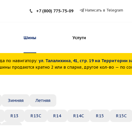
Написать в Telegram
+7 (800) 775-75-09
Шины
Услуги
да по навигатору:
ул. Талалихина, 41, стр. 19 на Территории 
ины продаются кратно 2 или в спарке, другое кол-во — по с
Зимняя
Летняя
R13
R13C
R14
R14C
R15
R15C
R22