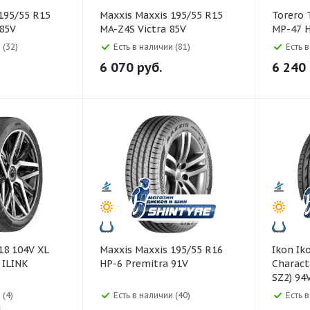
Maxxis Maxxis 195/55 R15
Torero Torero 195/55 R15
 85V
MA-Z4S Victra 85V
MP-47 H
 (32)
Есть в наличии (81)
Есть 
6 070
руб.
6 240
Maxxis Maxxis 195/55 R16
Ikon Ikon 205/55 R16
 ILINK
HP-6 Premitra 91V
Charact
SZ2) 94
 (4)
Есть в наличии (40)
Есть 