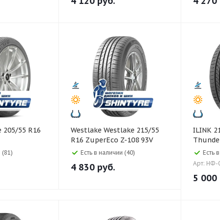
4 120
руб.
4 270
Westlake Westlake 215/55
ILINK 215/55 R18 99V XL
R16 ZuperEco Z-108 93V
Thunder
 (81)
Есть в наличии (40)
Есть 
Арт: НФ-
4 830
руб.
5 000