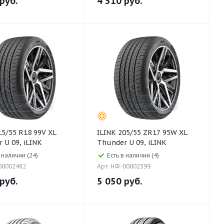
руб.
4 310
руб.
ILINK 205/55 ZR17 95W XL
 U 09, iLINK
Thunder U 09, iLINK
в наличии (24)
Есть в наличии (4)
00002482
Арт: НФ-00002399
руб.
5 050
руб.