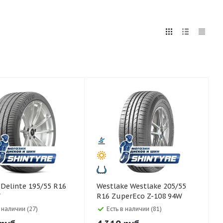
5
255
265
275
285
295
75
80
6
Westlake Westlake 205/55
V
R16 ZuperEco Z-108 94W
в наличии (27)
Есть в наличии (81)