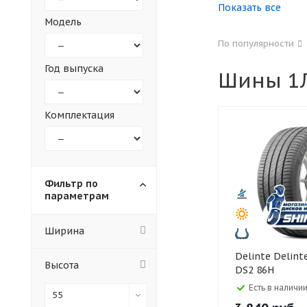
Показать все
Модель
155
165
По популярности
305
315
Год выпуска
Шины 1Л
30
35
Комплектация
Фильтр по
параметрам
Ширина
Delinte Delinte 185/55 R15
Высота
DS2 86H
Есть в наличии
55