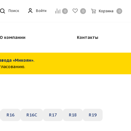
Войти
Поиск
Корзина
0
0
0
О компании
Контакты
завода «Микоян».
огласованию.
R16
R16C
R17
R18
R19