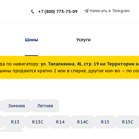
Написать в Telegram
+7 (800) 775-75-09
Шины
Услуги
да по навигатору:
ул. Талалихина, 41, стр. 19 на Территории 
ины продаются кратно 2 или в спарке, другое кол-во — по с
Зимняя
Летняя
R13
R13C
R14
R14C
R15
R15C
R22