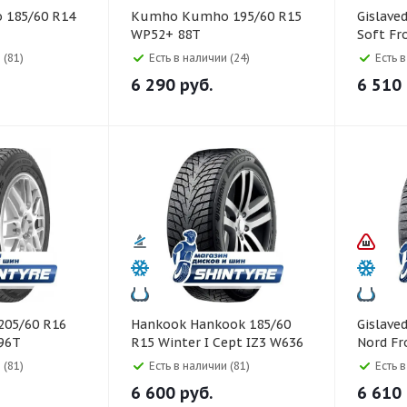
Kumho Kumho 195/60 R15
Gislaved Gislaved 185/60 
WP52+ 88T
Soft Fr
 (81)
Есть в наличии (24)
Есть 
6 290
руб.
6 510
Hankook Hankook 185/60
Gislaved Gislaved 185/60 
 96T
R15 Winter I Cept IZ3 W636
Nord Fr
88T
 (81)
Есть в наличии (81)
Есть 
6 600
руб.
6 610