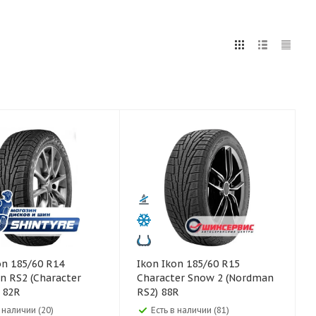
5
255
265
275
285
295
75
80
Ikon Ikon 185/60 R15
 RS2 (Character
Character Snow 2 (Nordman
 82R
RS2) 88R
в наличии (20)
Есть в наличии (81)