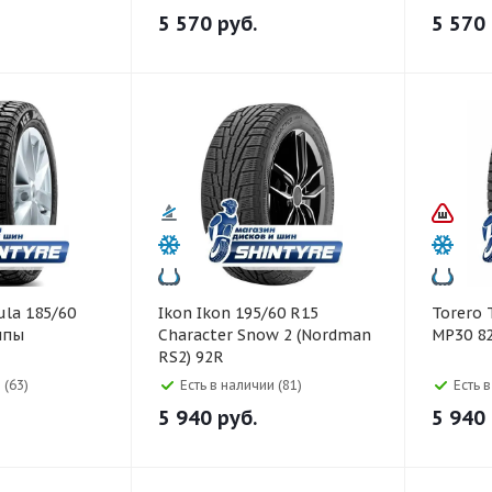
5 570
руб.
5 570
Ikon Ikon 195/60 R15
Torero Torero 185/60 R14
ипы
Character Snow 2 (Nordman
MP30 8
RS2) 92R
 (63)
Есть в наличии (81)
Есть 
5 940
руб.
5 940