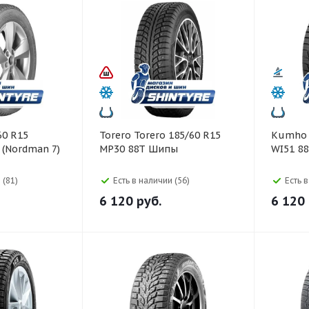
Torero Torero 185/60 R15
Kumho Kumho 185/60 R1
7 (Nordman 7)
MP30 88T Шипы
WI51 8
 (81)
Есть в наличии (56)
Есть 
6 120
руб.
6 120