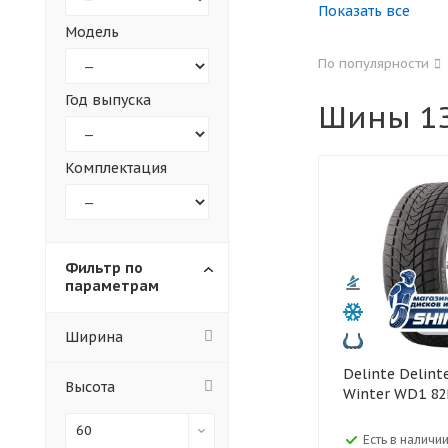
Показать все
Модель
155
165
По популярности
305
315
Год выпуска
Шины 1З
30
35
Комплектация
Фильтр по
параметрам
Ширина
Delinte Delinte 185/60 R14
Высота
Winter WD1 82
60
Есть в наличии