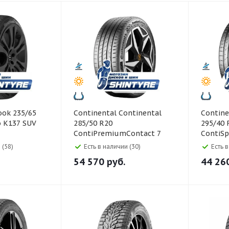
Continental Continental
Continental Co
o K137 SUV
285/50 R20
295/40 
ContiPremiumContact 7
ContiSp
116W
 (58)
Есть в наличии (30)
Есть 
54 570
руб.
44 26