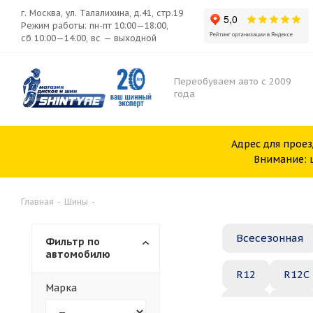
г. Москва, ул. Талалихина, д.41, стр.19
Режим работы: пн-пт 10:00—18:00,
сб 10:00—14:00, вс — выходной
Переобуваем авто с 2009
года
Адрес для проез
Внимание: ш
Главная
-
Шины
-
Всесезонная
Фильтр по
автомобилю
R12
R12C
Марка
R20
R21