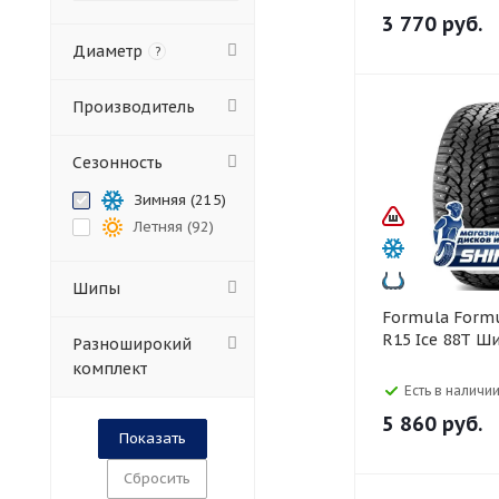
3 770
руб.
Диаметр
?
Производитель
Сезонность
Зимняя (
215
)
Летняя (
92
)
Шипы
Formula Formula 185/60
R15 Ice 88T Ш
Разноширокий
комплект
Есть в наличии
5 860
руб.
Сбросить