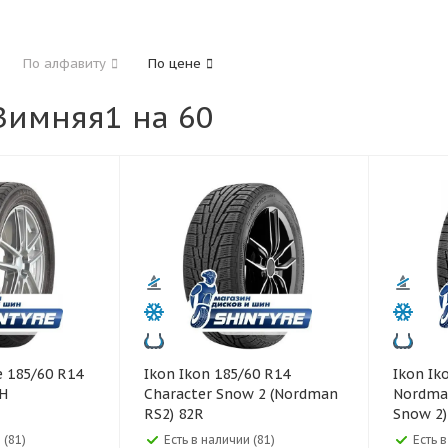
185
195
205
215
225
235
24
По алфавиту
По цене
325
имняя1 на 60
40
45
45
50
55
60
65
70
Ikon Ikon 185/60 R14
Ikon Ikon 185/60 R14
H
Character Snow 2 (Nordman
Nordman
RS2) 82R
Snow 2)
 (81)
Есть в наличии (81)
Есть 