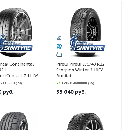
ntinental
Pirelli Pirelli 275/40 R22
R21
Scorpion Winter 2 108V
ortContact 7 111W
Runflat
в наличии (28)
Есть в наличии (39)
0
руб.
53 040
руб.