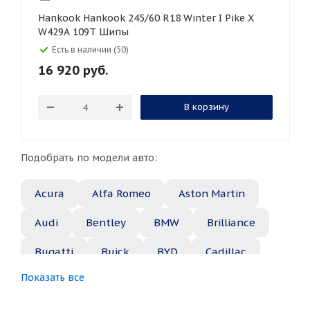
Hankook Hankook 245/60 R18 Winter I Pike X
W429A 109T Шипы
Есть в наличии (50)
16 920
руб.
В корзину
Подобрать по модели авто:
Acura
Alfa Romeo
Aston Martin
Audi
Bentley
BMW
Brilliance
Bugatti
Buick
BYD
Cadillac
Показать все
Changan
Chery
Chevrolet
Chrysler
Citroen
Daewoo