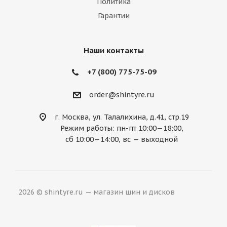
Политика
Mazda
McLaren
Mercedes
Гарантии
Mercury
MG
Mini
Mitsubishi
Nissan
Noble
Opel
Peugeot
Наши контакты
Plymouth
Pontiac
Porsche
+7 (800) 775-75-09
Ravon
Renault
Rolls-Royce
order@shintyre.ru
Rover
Saab
Saturn
Scion
г. Москва, ул. Талалихина, д.41, стр.19
Режим работы: пн-пт 10:00—18:00,
Seat
Skoda
Smart
Ssang Yong
сб 10:00—14:00, вс — выходной
Subaru
Suzuki
Tesla
Toyota
Volkswagen
Volvo
ВАЗ
ГАЗ
2026 © shintyre.ru — магазин шин и дисков
УАЗ