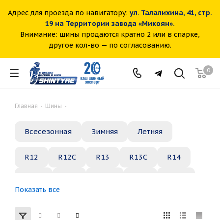
Адрес для проезда по навигатору:
ул. Талалихина, 41, стр.
19 на Территории завода «Микоян».
Внимание: шины продаются кратно 2 или в спарке,
другое кол-во — по согласованию.
0
Главная
-
Шины
-
Всесезонная
Зимняя
Летняя
R12
R12C
R13
R13C
R14
R14C
R15
R15C
R16
R16C
Показать все
R17
R18
R19
R20
R21
R22