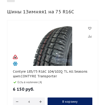
Шины 1Зимняя1 на 75 R16C
155
165
185
195
205
215
225
235
245
255
265
275
285
295
305
315
325
30
35
40
45
45
50
55
60
65
70
75
80
Contyre 185/75 R16C 104/102Q TL All Seasons
шип.CONTYRE Transporter
Есть в наличии (4)
6 150
руб.
В корзину