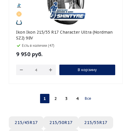
Ikon Ikon 215/55 R17 Character Ultra (Nordman
SZ2) 98V
Есть в наличии (47)
9 950
руб.
В корзину
1
2
3
4
Все
215/45R17
215/50R17
215/55R17