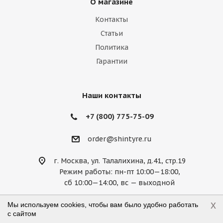
О магазине
Lexus
Lifan
Lincoln
Lotus
Контакты
Marussia
Maserati
Maybach
Статьи
Политика
Mazda
McLaren
Mercedes
Гарантии
Mercury
MG
Mini
Mitsubishi
Nissan
Noble
Opel
Peugeot
Наши контакты
Plymouth
Pontiac
Porsche
+7 (800) 775-75-09
Ravon
Renault
Rolls-Royce
order@shintyre.ru
Rover
Saab
Saturn
Scion
г. Москва, ул. Талалихина, д.41, стр.19
Режим работы: пн-пт 10:00—18:00,
Seat
Skoda
Smart
Ssang Yong
сб 10:00—14:00, вс — выходной
Subaru
Suzuki
Tesla
Toyota
x
Мы используем cookies, чтобы вам было удобно работать
с сайтом
Volkswagen
Volvo
ВАЗ
ГАЗ