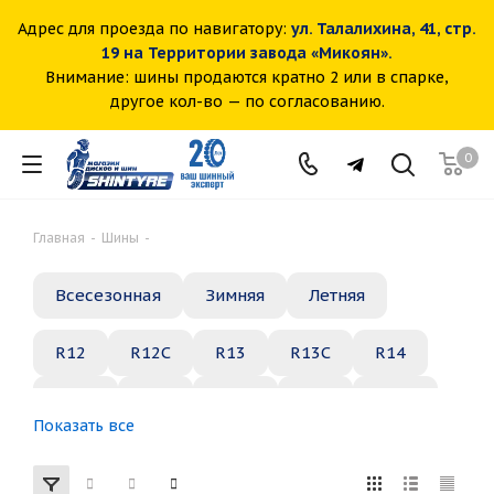
Адрес для проезда по навигатору:
ул. Талалихина, 41, стр.
19 на Территории завода «Микоян».
Внимание: шины продаются кратно 2 или в спарке,
другое кол-во — по согласованию.
0
Главная
-
Шины
-
Всесезонная
Зимняя
Летняя
R12
R12C
R13
R13C
R14
R14C
R15
R15C
R16
R16C
Показать все
R17
R18
R19
R20
R21
R22