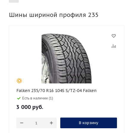
Шины шириной профиля 235
155
165
185
195
205
215
225
235
245
255
265
275
285
295
305
315
325
30
35
40
45
45
50
55
60
65
70
75
80
Falken 235/70 R16 104S S/TZ-04 Falken
Есть в наличии (1)
3 000
руб.
В корзину