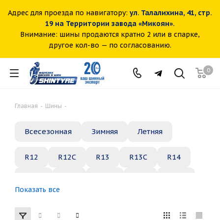
Адрес для проезда по навигатору:
ул. Талалихина, 41, стр.
19 на Территории завода «Микоян».
Внимание: шины продаются кратно 2 или в спарке,
другое кол-во — по согласованию.
0
Главная
-
Шины
-
Всесезонная
Зимняя
Летняя
R12
R12C
R13
R13C
R14
R14C
R15
R15C
R16
R16C
Показать все
R17
R18
R19
R20
R21
R22