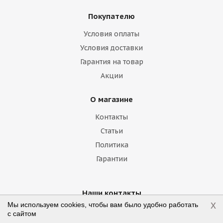
Geely
Genesis
GMC
Great Wall
Покупателю
Haima
Haval
Holden
Honda
Условия оплаты
Hummer
Hyundai
Infiniti
Isuzu
Условия доставки
Гарантия на товар
Iveco
Jac
Jaguar
Jeep
Kia
Акции
Lamborghini
Lancia
Land Rover
О магазине
Lexus
Lifan
Lincoln
Lotus
Контакты
Marussia
Maserati
Maybach
Статьи
Политика
Mazda
McLaren
Mercedes
Гарантии
Mercury
MG
Mini
Mitsubishi
Nissan
Noble
Opel
Peugeot
Наши контакты
x
Мы используем cookies, чтобы вам было удобно работать
Plymouth
Pontiac
Porsche
+7 (800) 775-75-09
с сайтом