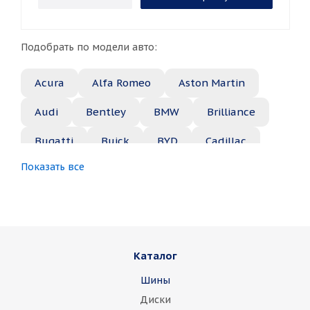
Подобрать по модели авто:
Acura
Alfa Romeo
Aston Martin
Audi
Bentley
BMW
Brilliance
Bugatti
Buick
BYD
Cadillac
Показать все
Changan
Chery
Chevrolet
Chrysler
Citroen
Daewoo
Daihatsu
Datsun
Dodge
Каталог
Dongfeng
FAW
Ferrari
Fiat
Шины
Fisker
Ford
Foton
GAC
Диски