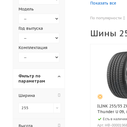
Показать все
Модель
155
165
По популярности
305
315
Год выпуска
Шины 25
30
35
Комплектация
Фильтр по
параметрам
Ширина
ILINK 255/35 ZR18 94W XL
255
Thunder U 09, 
Есть в наличии
Арт: НФ-0000196
Высота