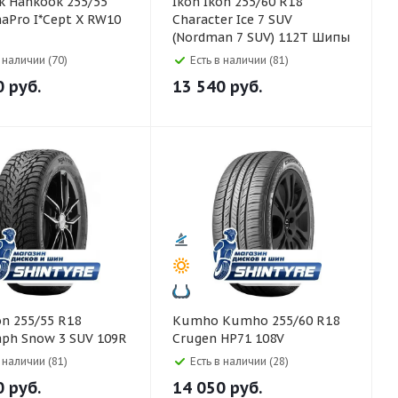
5/55
Ikon Ikon 255/60 R18
aPro I*Cept X RW10
Character Ice 7 SUV
(Nordman 7 SUV) 112T Шипы
в наличии (70)
Есть в наличии (81)
0
руб.
13 540
руб.
Kumho Kumho 255/60 R18
aph Snow 3 SUV 109R
Crugen HP71 108V
в наличии (81)
Есть в наличии (28)
0
руб.
14 050
руб.