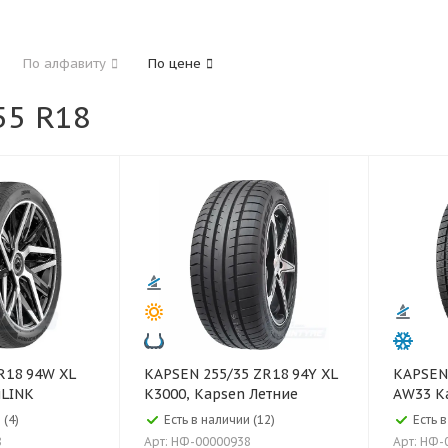
185
195
205
215
225
235
24
По алфавиту
По цене
325
5 R18
40
45
45
50
55
60
65
70
KAPSEN 255/35 ZR18 94Y XL
KAPSEN 255/40 R18 9
iLINK
K3000, Kapsen Летние
AW33 K
 (4)
Есть в наличии (12)
Есть в
8
Арт: НФ-00000938
Арт: НФ-