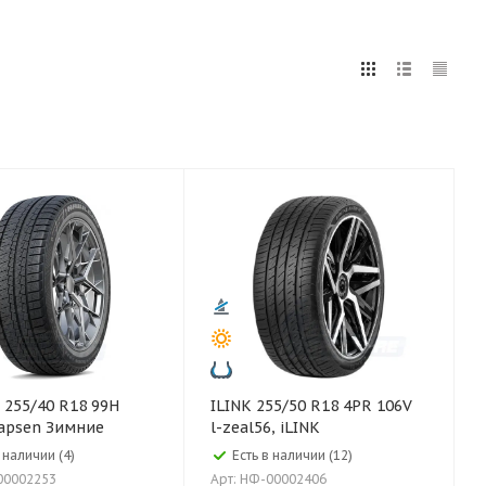
5
255
265
275
285
295
75
80
9H
ILINK 255/50 R18 4PR 106V
apsen Зимние
l-zeal56, iLINK
 наличии (4)
Есть в наличии (12)
00002253
Арт: НФ-00002406