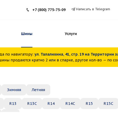
Написать в Telegram
+7 (800) 775-75-09
Шины
Услуги
да по навигатору:
ул. Талалихина, 41, стр. 19 на Территории 
ины продаются кратно 2 или в спарке, другое кол-во — по с
Зимняя
Летняя
R13
R13C
R14
R14C
R15
R15C
R22