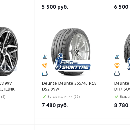
5 500
руб.
6 500
Delinte Delinte 255/45 R18
Delinte Delinte 255/55 R1
, iLINK
DS2 99W
DH7 SU
 (2)
Есть в наличии (33)
Есть 
7 480
руб.
8 780