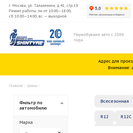
г. Москва, ул. Талалихина, д.41, стр.19
Режим работы: пн-пт 10:00—18:00,
сб 10:00—14:00, вс — выходной
Переобуваем авто с 2009
года
Адрес для проез
Внимание: ш
Главная
-
Шины
-
Всесезонная
Фильтр по
автомобилю
R12
R12C
Марка
R20
R21