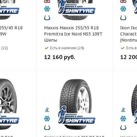
Maxxis Maxxis 255/55 R18
Ikon Ikon 255/55 R18
99W
Premitra Ice Nord NS5 109T
Charact
Шипы
(Nordm
 (22)
Есть в наличии (24)
Есть 
12 160
руб.
12 20