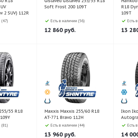
Gislaved Gislaved 255/55 R18
Hankook Hankook 25
SUV
Soft Frost 200 109T
R18 Dyn
w 2 SUV) 112R
109T
 (47)
Есть в наличии (56)
Есть 
12 860
руб.
13 28
Maxxis Maxxis 255/60 R18
Ikon Ikon 255/55 R18
 109Y
AT-771 Bravo 112H
Autogr
 (81)
Есть в наличии (44)
Есть 
13 960
руб.
14 00