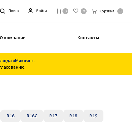
Войти
Поиск
Корзина
0
0
0
О компании
Контакты
завода «Микоян».
огласованию.
R16
R16C
R17
R18
R19