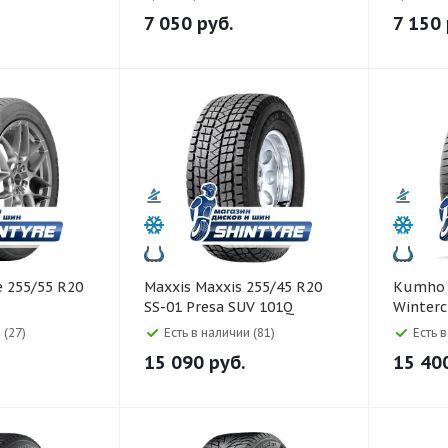
7 050
руб.
7 150
Maxxis Maxxis 255/45 R20
Kumho Kumho 255/45 R2
SS-01 Presa SUV 101Q
Winterc
 (27)
Есть в наличии (81)
Есть 
15 090
руб.
15 40