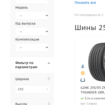
Показать все
Модель
155
165
По популярности
305
315
Год выпуска
Шины 25
30
35
Комплектация
Фильтр по
параметрам
Ширина
iLINK 255/35 ZR20 97W XL
255
THUNDER U09,
Есть в наличии
Арт: Спарка
Высота