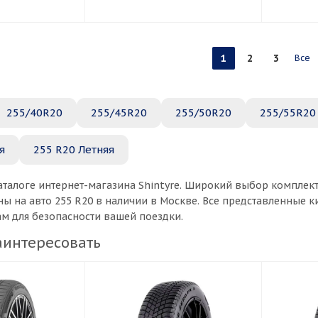
1
2
3
Все
255/40R20
255/45R20
255/50R20
255/55R20
я
255 R20 Летняя
аталоге интернет-магазина Shintyre. Широкий выбор комплек
ы на авто 255 R20 в наличии в Москве. Все представленные 
ам для безопасности вашей поездки.
аинтересовать