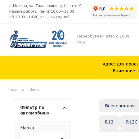
г. Москва, ул. Талалихина, д.41, стр.19
Режим работы: пн-пт 10:00—18:00,
сб 10:00—14:00, вс — выходной
Переобуваем авто с 2009
года
Адрес для проез
Внимание: ш
Главная
-
Шины
-
Всесезонная
Фильтр по
автомобилю
R12
R12C
Марка
R20
R21