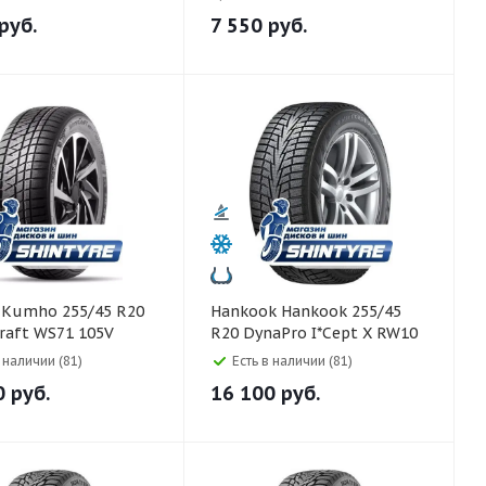
руб.
7 550
руб.
0
Hankook Hankook 255/45
raft WS71 105V
R20 DynaPro I*Cept X RW10
101T
в наличии (81)
Есть в наличии (81)
0
руб.
16 100
руб.