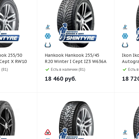
Hankook Hankook 255/45
Ikon Ikon 255/45 R20
*Cept X RW10
R20 Winter I Cept IZ3 W636A
Autogr
105T
 (81)
Есть в наличии (81)
Есть 
18 460
руб.
18 72