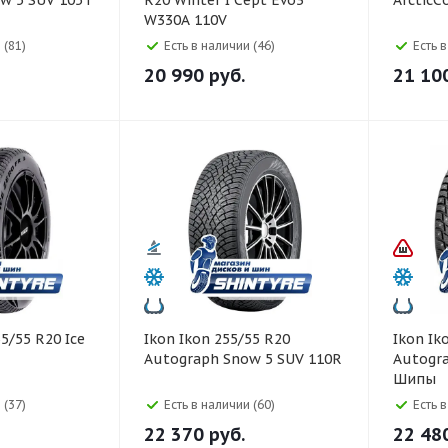
w 5 SUV 105T
R20 Winter I Cept Evo3
ArcticC
W330A 110V
 (81)
Есть в наличии (46)
Есть 
20 990
руб.
21 10
Ikon Ikon 255/55 R20
Ikon Ikon 255/55 R20
Autograph Snow 5 SUV 110R
Autogra
Шипы
 (37)
Есть в наличии (60)
Есть 
22 370
руб.
22 48