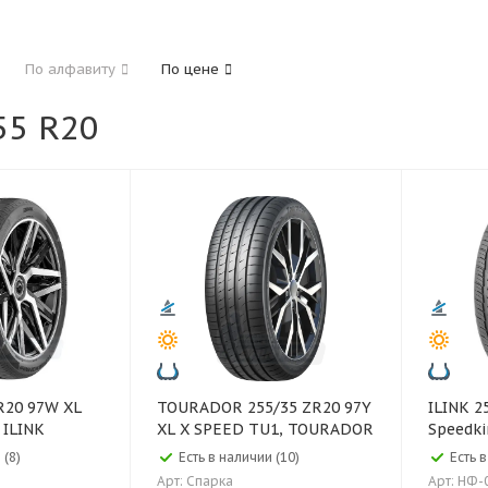
185
195
205
215
225
235
24
По алфавиту
По цене
325
5 R20
40
45
45
50
55
60
65
70
TOURADOR 255/35 ZR20 97Y
ILINK 255/50 R20 109V XL
 ILINK
XL X SPEED TU1, TOURADOR
Speedki
 (8)
Есть в наличии (10)
Есть в
Арт: Спарка
Арт: НФ-