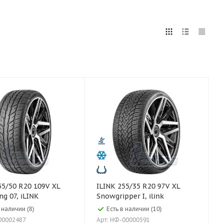
5
255
265
275
285
295
75
80
ILINK 255/35 R20 97V XL
ng 07, iLINK
Snowgripper I, ilink
 наличии (8)
Есть в наличии (10)
00002487
Арт: НФ-00000591