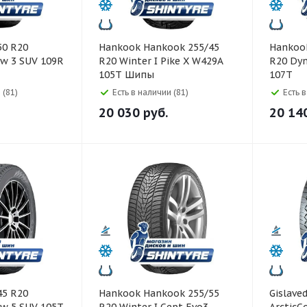
Hankook Hankook 255/45
Hankook Hankook 25
w 3 SUV 109R
R20 Winter I Pike X W429A
R20 Dyn
105T Шипы
107T
 (81)
Есть в наличии (81)
Есть 
20 030
руб.
20 14
Hankook Hankook 255/55
Gislaved Gislaved 255/55 