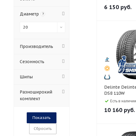
6 150
руб.
Диаметр
?
20
Производитель
Сезонность
Шипы
Delinte Delinte 255/55 R20
Разноширокий
DS8 110W
комплект
Есть в наличии
10 160
руб.
Сбросить