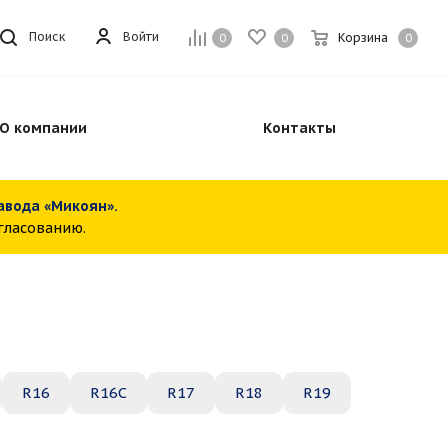
Войти
Поиск
Корзина
0
0
0
О компании
Контакты
завода «Микоян».
огласованию.
R16
R16C
R17
R18
R19