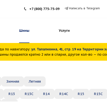
Написать в Telegram
+7 (800) 775-75-09
Шины
Услуги
да по навигатору:
ул. Талалихина, 41, стр. 19 на Территории 
ины продаются кратно 2 или в спарке, другое кол-во — по с
Зимняя
Летняя
R13
R13C
R14
R14C
R15
R15C
R22