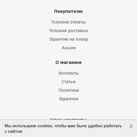
Geely
Genesis
GMC
Great Wall
Покупателю
Haima
Haval
Holden
Honda
Условия оплаты
Hummer
Hyundai
Infiniti
Isuzu
Условия доставки
Гарантия на товар
Iveco
Jac
Jaguar
Jeep
Kia
Акции
Lamborghini
Lancia
Land Rover
О магазине
Lexus
Lifan
Lincoln
Lotus
Контакты
Marussia
Maserati
Maybach
Статьи
Политика
Mazda
McLaren
Mercedes
Гарантии
Mercury
MG
Mini
Mitsubishi
Nissan
Noble
Opel
Peugeot
Наши контакты
x
Мы используем cookies, чтобы вам было удобно работать
с сайтом
Plymouth
Pontiac
Porsche
+7 (800) 775-75-09