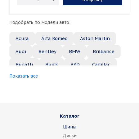
Подобрать по модели авто:
Acura
Alfa Romeo
Aston Martin
Audi
Bentley
BMW
Brilliance
Bugatti
Buick
BYD
Cadillac
Показать все
Changan
Chery
Chevrolet
Chrysler
Citroen
Daewoo
Daihatsu
Datsun
Dodge
Каталог
Dongfeng
FAW
Ferrari
Fiat
Шины
Fisker
Ford
Foton
GAC
Диски