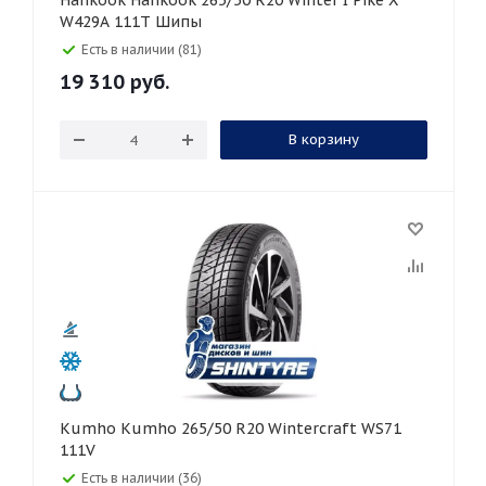
Hankook Hankook 265/50 R20 Winter I Pike X
W429A 111T Шипы
Есть в наличии (81)
19 310
руб.
В корзину
Kumho Kumho 265/50 R20 Wintercraft WS71
111V
Есть в наличии (36)