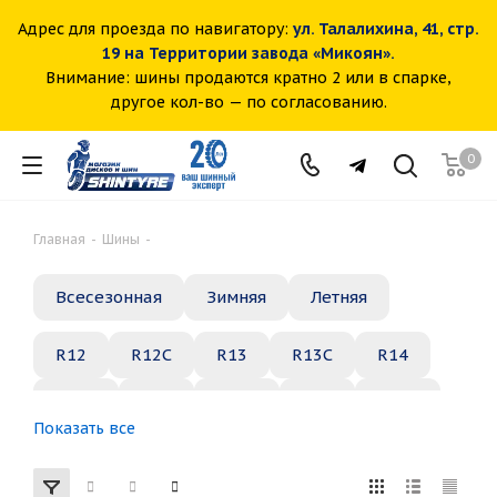
Адрес для проезда по навигатору:
ул. Талалихина, 41, стр.
19 на Территории завода «Микоян».
Внимание: шины продаются кратно 2 или в спарке,
другое кол-во — по согласованию.
0
Главная
-
Шины
-
Всесезонная
Зимняя
Летняя
R12
R12C
R13
R13C
R14
R14C
R15
R15C
R16
R16C
Показать все
R17
R18
R19
R20
R21
R22