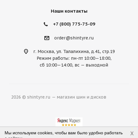
Nissan
Noble
Opel
Peugeot
Наши контакты
Plymouth
Pontiac
Porsche
+7 (800) 775-75-09
Ravon
Renault
Rolls-Royce
order@shintyre.ru
Rover
Saab
Saturn
Scion
г. Москва, ул. Талалихина, д.41, стр.19
Режим работы: пн-пт 10:00—18:00,
Seat
Skoda
Smart
Ssang Yong
сб 10:00—14:00, вс — выходной
Subaru
Suzuki
Tesla
Toyota
Volkswagen
Volvo
ВАЗ
ГАЗ
2026 © shintyre.ru — магазин шин и дисков
УАЗ
x
Мы используем cookies, чтобы вам было удобно работать