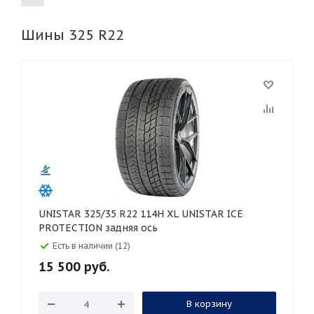
Шины 325 R22
155
165
185
195
205
215
225
235
245
255
265
275
285
295
305
315
325
30
35
40
45
45
50
55
60
65
70
75
80
UNISTAR 325/35 R22 114H XL UNISTAR ICE
PROTECTION задняя ось
Есть в наличии (12)
15 500
руб.
В корзину