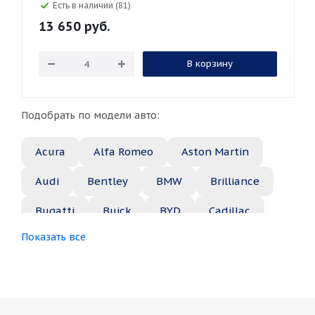
Есть в наличии (81)
13 650
руб.
В корзину
Подобрать по модели авто:
Acura
Alfa Romeo
Aston Martin
Audi
Bentley
BMW
Brilliance
Bugatti
Buick
BYD
Cadillac
Показать все
Changan
Chery
Chevrolet
Chrysler
Citroen
Daewoo
Daihatsu
Datsun
Dodge