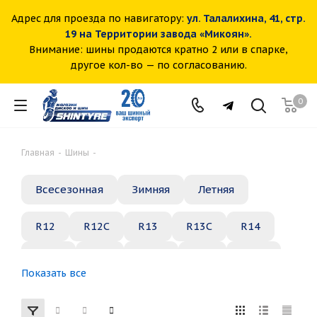
Адрес для проезда по навигатору:
ул. Талалихина, 41, стр.
19 на Территории завода «Микоян».
Внимание: шины продаются кратно 2 или в спарке,
другое кол-во — по согласованию.
0
Главная
-
Шины
-
Всесезонная
Зимняя
Летняя
R12
R12C
R13
R13C
R14
R14C
R15
R15C
R16
R16C
Показать все
R17
R18
R19
R20
R21
R22