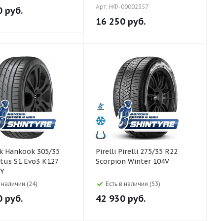
Арт: НФ-00002357
0
руб.
16 250
руб.
5/35
Pirelli Pirelli 275/35 R22
tus S1 Evo3 K127
Scorpion Winter 104V
0Y
в наличии (24)
Есть в наличии (53)
0
руб.
42 930
руб.