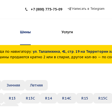
Написать в Telegram
+7 (800) 775-75-09
Шины
Услуги
да по навигатору:
ул. Талалихина, 41, стр. 19 на Территории 
ины продаются кратно 2 или в спарке, другое кол-во — по с
Зимняя
Летняя
R13
R13C
R14
R14C
R15
R15C
R22