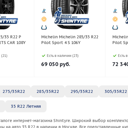
Michelin Michelin 285/35 R22
Michelin Michelin 285/35
RTS CAR 108Y
Pilot Sport 4 S 106Y
Pilot S
 (21)
Есть в наличии (23)
Есть 
69 050
руб.
72 34
275/35R22
285/35R22
295/35R22
305/35R22
35 R22 Летняя
талоге интернет-магазина Shintyre. Широкий выбор комплект
ы на авто 35 R22 в наличии в Москве. Все представленные к