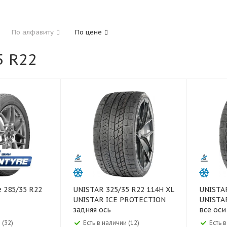
185
195
205
215
225
235
24
По алфавиту
По цене
325
 R22
40
45
45
50
55
60
65
70
UNISTAR 325/35 R22 114H XL
UNISTAR 275/35 R22 104
UNISTAR ICE PROTECTION
UNISTA
задняя ось
все оси
 (32)
Есть в наличии (12)
Есть в