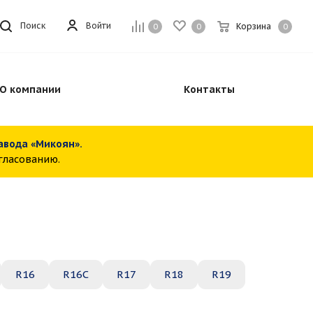
Войти
Поиск
Корзина
0
0
0
О компании
Контакты
завода «Микоян».
огласованию.
R16
R16C
R17
R18
R19