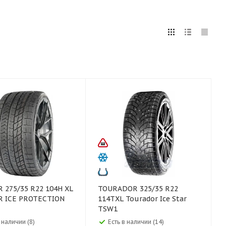
5
255
265
275
285
295
75
80
H XL
TOURADOR 325/35 R22
R ICE PROTECTION
114TXL Tourador Ice Star
TSW1
 наличии (8)
Есть в наличии (14)