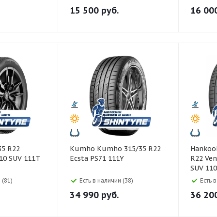
15 500
руб.
16 00
Kumho Kumho 315/35 R22
Hankook Hankook 30
 10 SUV 111T
Ecsta PS71 111Y
R22 Ven
SUV 11
 (81)
Есть в наличии (38)
Есть 
34 990
руб.
36 20