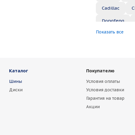
Cadillac
C
Dongfeng
Показать все
Great Wall
Jaguar
Je
Marussia
Каталог
Покупателю
Nissan
No
Шины
Условия оплаты
Rover
Saa
Диски
Условия доставки
Toyota
Vo
Гарантия на товар
Акции