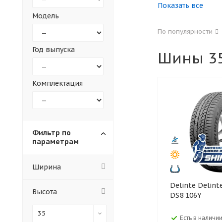
Показать все
Модель
155
165
По популярности
305
315
Год выпуска
Шины 35
30
35
Комплектация
Фильтр по
параметрам
Ширина
Delinte Delinte 285/35 R22
Высота
DS8 106Y
35
Есть в наличии