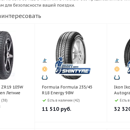
ам для безопасности вашей поездки.
аинтересовать
Formula Formula 235/45
Ikon Ikon 295/40 R21
sen Летние
R18 Energy 98W
Autogra
 (38)
Есть в наличии (42)
Есть 
8
11 510
руб.
32 32