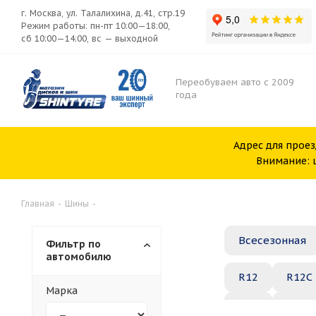
г. Москва, ул. Талалихина, д.41, стр.19
Режим работы: пн-пт 10:00—18:00,
сб 10:00—14:00, вс — выходной
Переобуваем авто с 2009
года
Адрес для проез
Внимание: ш
Главная
-
Шины
-
Всесезонная
Фильтр по
автомобилю
R12
R12C
Марка
R20
R21