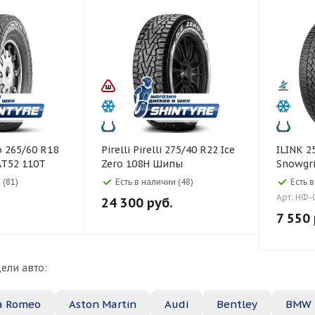
Pirelli Pirelli 275/40 R22 Ice
ILINK 255/35 R20 97V XL
AT52 110T
Zero 108H Шипы
Snowgrip
 (81)
Есть в наличии (48)
Есть 
Арт: НФ-
24 300
руб.
7 550
ели авто:
a Romeo
Aston Martin
Audi
Bentley
BMW