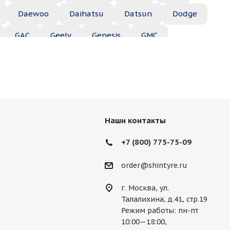
Daewoo
Daihatsu
Datsun
Dodge
GAC
Geely
Genesis
GMC
Hyundai
Infiniti
Isuzu
Iveco
Jac
Lexus
Lifan
Lincoln
Lotus
des
Mercury
MG
Mini
Mitsubishi
Наши контакты
Porsche
Ravon
Renault
Rolls-Royce
+7 (800) 775-75-09
Ssang Yong
Subaru
Suzuki
Tesla
order@shintyre.ru
г. Москва, ул.
Талалихина, д.41, стр.19
Режим работы: пн-пт
10:00—18:00,