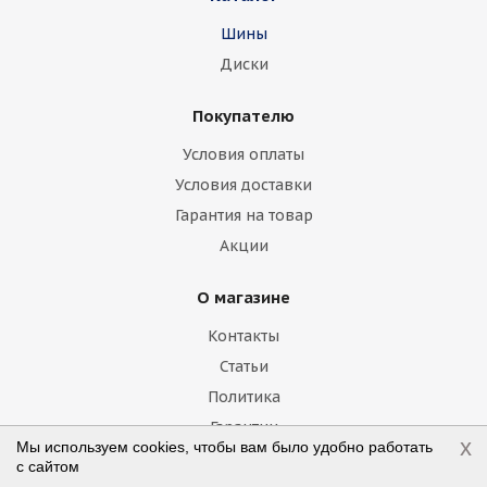
Шины
Fisker
Ford
Foton
GAC
Диски
Geely
Genesis
GMC
Great Wall
Покупателю
Haima
Haval
Holden
Honda
Условия оплаты
Hummer
Hyundai
Infiniti
Isuzu
Условия доставки
Гарантия на товар
Iveco
Jac
Jaguar
Jeep
Kia
Акции
Lamborghini
Lancia
Land Rover
О магазине
Lexus
Lifan
Lincoln
Lotus
Контакты
Marussia
Maserati
Maybach
Статьи
Политика
Mazda
McLaren
Mercedes
Гарантии
x
Мы используем cookies, чтобы вам было удобно работать
Mercury
MG
Mini
Mitsubishi
с сайтом