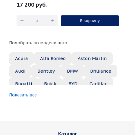
17 200
руб.
В корзину
Подобрать по модели авто:
Acura
Alfa Romeo
Aston Martin
Audi
Bentley
BMW
Brilliance
Bugatti
Buick
BYD
Cadillac
Показать все
Changan
Chery
Chevrolet
Chrysler
Citroen
Daewoo
Daihatsu
Datsun
Dodge
Каталог
Dongfeng
FAW
Ferrari
Fiat