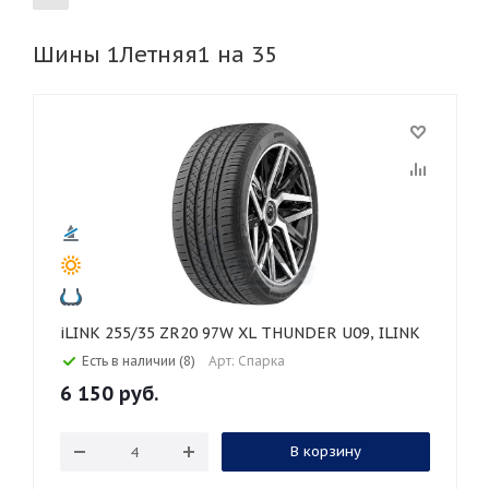
Шины 1Летняя1 на 35
155
165
185
195
205
215
225
235
245
255
265
275
285
295
305
315
325
30
35
40
45
45
50
55
60
65
70
75
80
iLINK 255/35 ZR20 97W XL THUNDER U09, ILINK
Есть в наличии (8)
Арт: Спарка
6 150
руб.
В корзину