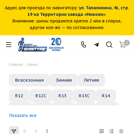
Адрес для проезда по навигатору:
ул. Талалихина, 41, стр.
19 на Территории завода «Микоян».
Внимание: шины продаются кратно 2 или в спарке,
другое кол-во — по согласованию.
0
Главная
-
Шины
-
Всесезонная
Зимняя
Летняя
R12
R12C
R13
R13C
R14
R14C
R15
R15C
R16
R16C
Показать все
R17
R18
R19
R20
R21
R22