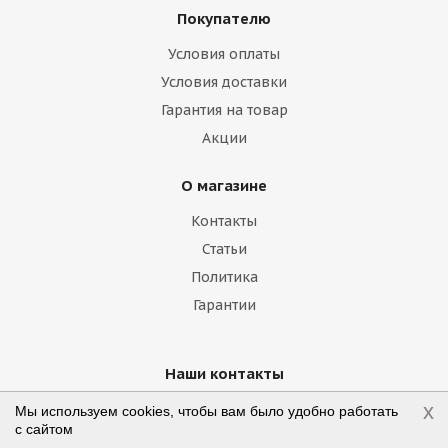
Покупателю
Haima
Haval
Holden
Honda
Условия оплаты
Hummer
Hyundai
Infiniti
Isuzu
Условия доставки
Гарантия на товар
Iveco
Jac
Jaguar
Jeep
Kia
Акции
Lamborghini
Lancia
Land Rover
О магазине
Lexus
Lifan
Lincoln
Lotus
Контакты
Marussia
Maserati
Maybach
Статьи
Политика
Mazda
McLaren
Mercedes
Гарантии
Mercury
MG
Mini
Mitsubishi
Nissan
Noble
Opel
Peugeot
Наши контакты
x
Мы используем cookies, чтобы вам было удобно работать
Plymouth
Pontiac
Porsche
+7 (800) 775-75-09
с сайтом