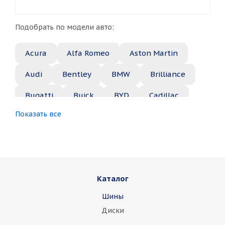
Подобрать по модели авто:
Acura
Alfa Romeo
Aston Martin
Audi
Bentley
BMW
Brilliance
Bugatti
Buick
BYD
Cadillac
Показать все
Changan
Chery
Chevrolet
Chrysler
Citroen
Daewoo
Daihatsu
Datsun
Dodge
Каталог
Dongfeng
FAW
Ferrari
Fiat
Шины
Fisker
Ford
Foton
GAC
Диски
Geely
Genesis
GMC
Great Wall