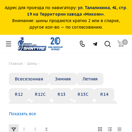
Адрес для проезда по навигатору:
ул. Талалихина, 41, стр.
19 на Территории завода «Микоян».
Внимание: шины продаются кратно 2 или в спарке,
другое кол-во — по согласованию.
0
Главная
-
Шины
-
Всесезонная
Зимняя
Летняя
R12
R12C
R13
R13C
R14
R14C
R15
R15C
R16
R16C
Показать все
R17
R18
R19
R20
R21
R22