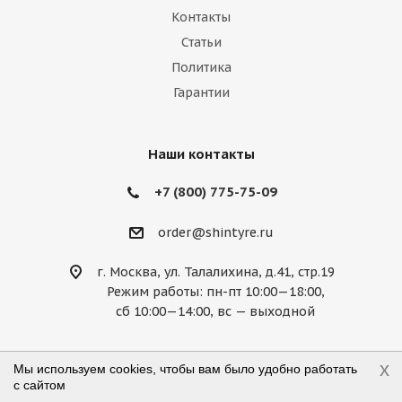
Lexus
Lifan
Lincoln
Lotus
Контакты
Marussia
Maserati
Maybach
Статьи
Политика
Mazda
McLaren
Mercedes
Гарантии
Mercury
MG
Mini
Mitsubishi
Nissan
Noble
Opel
Peugeot
Наши контакты
Plymouth
Pontiac
Porsche
+7 (800) 775-75-09
Ravon
Renault
Rolls-Royce
order@shintyre.ru
Rover
Saab
Saturn
Scion
г. Москва, ул. Талалихина, д.41, стр.19
Режим работы: пн-пт 10:00—18:00,
Seat
Skoda
Smart
Ssang Yong
сб 10:00—14:00, вс — выходной
Subaru
Suzuki
Tesla
Toyota
x
Мы используем cookies, чтобы вам было удобно работать
Volkswagen
Volvo
ВАЗ
ГАЗ
с сайтом