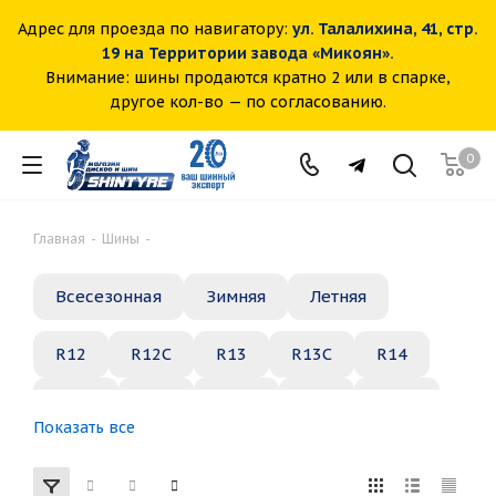
Адрес для проезда по навигатору:
ул. Талалихина, 41, стр.
19 на Территории завода «Микоян».
Внимание: шины продаются кратно 2 или в спарке,
другое кол-во — по согласованию.
0
Главная
-
Шины
-
Всесезонная
Зимняя
Летняя
R12
R12C
R13
R13C
R14
R14C
R15
R15C
R16
R16C
Показать все
R17
R18
R19
R20
R21
R22