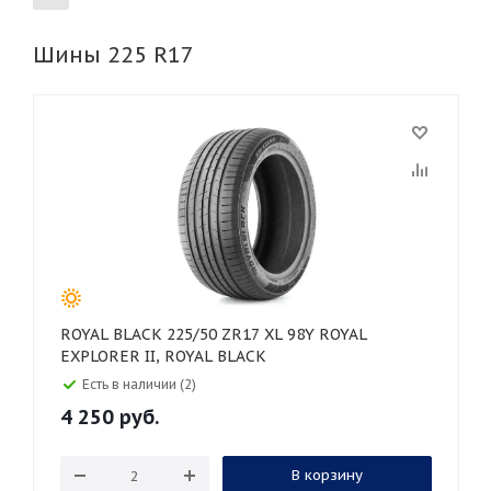
Шины 225 R17
155
165
185
195
205
215
225
235
245
255
265
275
285
295
305
315
325
30
35
40
45
45
50
55
60
65
70
75
80
ROYAL BLACK 225/50 ZR17 XL 98Y ROYAL
EXPLORER II, ROYAL BLACK
Есть в наличии (2)
4 250
руб.
В корзину