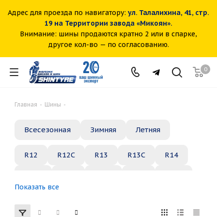
Адрес для проезда по навигатору:
ул. Талалихина, 41, стр.
19 на Территории завода «Микоян».
Внимание: шины продаются кратно 2 или в спарке,
другое кол-во — по согласованию.
0
Главная
-
Шины
-
Всесезонная
Зимняя
Летняя
R12
R12C
R13
R13C
R14
R14C
R15
R15C
R16
R16C
Показать все
R17
R18
R19
R20
R21
R22