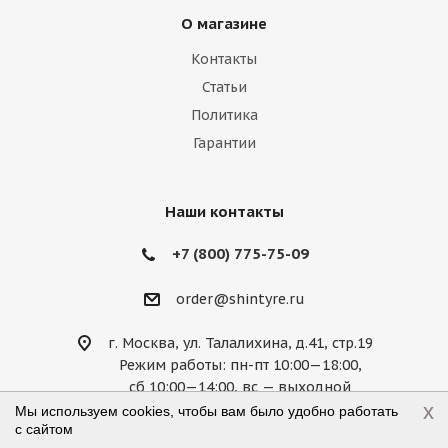
О магазине
Lexus
Lifan
Lincoln
Lotus
Контакты
Marussia
Maserati
Maybach
Статьи
Политика
Mazda
McLaren
Mercedes
Гарантии
Mercury
MG
Mini
Mitsubishi
Nissan
Noble
Opel
Peugeot
Наши контакты
Plymouth
Pontiac
Porsche
+7 (800) 775-75-09
Ravon
Renault
Rolls-Royce
order@shintyre.ru
Rover
Saab
Saturn
Scion
г. Москва, ул. Талалихина, д.41, стр.19
Режим работы: пн-пт 10:00—18:00,
Seat
Skoda
Smart
Ssang Yong
сб 10:00—14:00, вс — выходной
x
Мы используем cookies, чтобы вам было удобно работать
Subaru
Suzuki
Tesla
Toyota
с сайтом