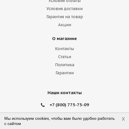
Условия оплаты
Hummer
Hyundai
Infiniti
Isuzu
Условия доставки
Гарантия на товар
Iveco
Jac
Jaguar
Jeep
Kia
Акции
Lamborghini
Lancia
Land Rover
О магазине
Lexus
Lifan
Lincoln
Lotus
Контакты
Marussia
Maserati
Maybach
Статьи
Политика
Mazda
McLaren
Mercedes
Гарантии
Mercury
MG
Mini
Mitsubishi
Nissan
Noble
Opel
Peugeot
Наши контакты
Plymouth
Pontiac
Porsche
+7 (800) 775-75-09
Ravon
Renault
Rolls-Royce
x
order@shintyre.ru
Мы используем cookies, чтобы вам было удобно работать
с сайтом
Rover
Saab
Saturn
Scion