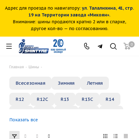
Адрес для проезда по навигатору:
ул. Талалихина, 41, стр.
19 на Территории завода «Микоян».
Внимание: шины продаются кратно 2 или в спарке,
другое кол-во — по согласованию.
0
Главная
-
Шины
-
Всесезонная
Зимняя
Летняя
R12
R12C
R13
R13C
R14
R14C
R15
R15C
R16
R16C
Показать все
R17
R18
R19
R20
R21
R22