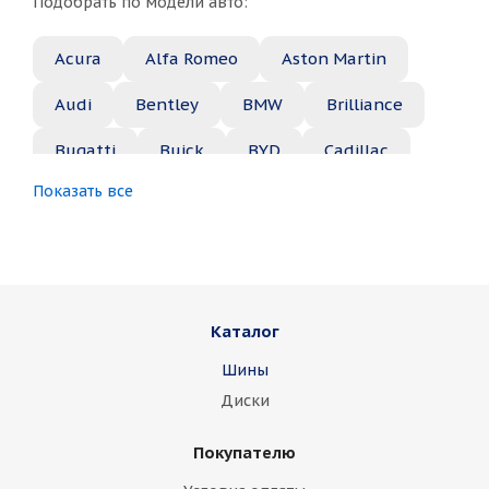
Подобрать по модели авто:
Acura
Alfa Romeo
Aston Martin
Audi
Bentley
BMW
Brilliance
Bugatti
Buick
BYD
Cadillac
Показать все
Changan
Chery
Chevrolet
Chrysler
Citroen
Daewoo
Daihatsu
Datsun
Dodge
Каталог
Dongfeng
FAW
Ferrari
Fiat
Шины
Fisker
Ford
Foton
GAC
Диски
Geely
Genesis
GMC
Great Wall
Покупателю
Haima
Haval
Holden
Honda