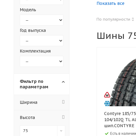
Показать все
Модель
155
165
По популярности
305
315
Год выпуска
Шины 75
30
35
Комплектация
Фильтр по
параметрам
Ширина
Contyre 185/75 R16C
Высота
104/102Q TL Al
шип.CONTYRE 
75
Есть в наличии