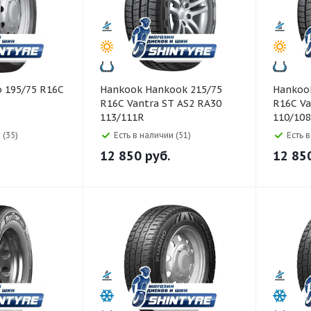
Hankook Hankook 215/75
Hankook Hankook 20
R16C Vantra ST AS2 RA30
R16C Va
113/111R
110/10
 (35)
Есть в наличии (51)
Есть 
12 850
руб.
12 85