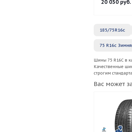
20 030
руб.
185/75R16c
75 R16c Зимня
Шины 75 R16C в к
Качественные шин
строгим стандарт
Вас может з