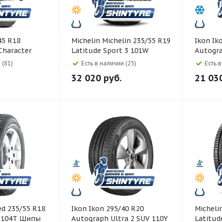
Michelin Michelin 235/55 R19
Ikon Ikon 285/50 R20
Character
Latitude Sport 3 101W
Autogr
 (81)
Есть в наличии (25)
Есть 
32 020
руб.
21 03
Ikon Ikon 295/40 R20
Michelin Michelin 295/35
0 104T Шипы
Autograph Ultra 2 SUV 110Y
Latitud