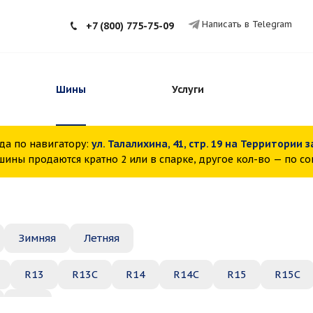
Написать в Telegram
+7 (800) 775-75-09
Шины
Услуги
да по навигатору:
ул. Талалихина, 41, стр. 19 на Территории 
ины продаются кратно 2 или в спарке, другое кол-во — по с
Зимняя
Летняя
R13
R13C
R14
R14C
R15
R15C
R22