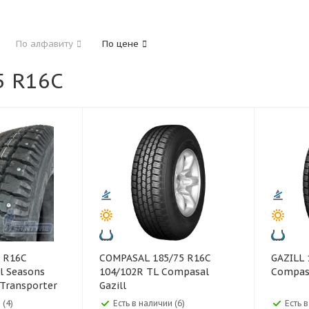
185
195
205
215
225
235
24
По алфавиту
По цене
325
 R16C
40
45
45
50
55
60
65
70
COMPASAL 185/75 R16C
GAZILL 195/75 R16C Gazill
l Seasons
104/102R TL Compasal
Compas
Transporter
Gazill
 (4)
Есть в наличии (6)
Есть 