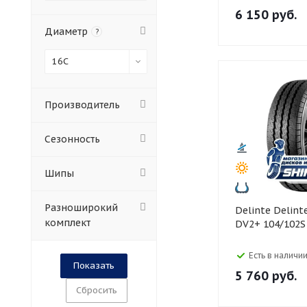
6 150
руб.
Диаметр
?
16C
Производитель
Сезонность
Шипы
Разноширокий
Delinte Delinte 185/75 R16C
комплект
DV2+ 104/102S
Есть в наличии
5 760
руб.
Сбросить