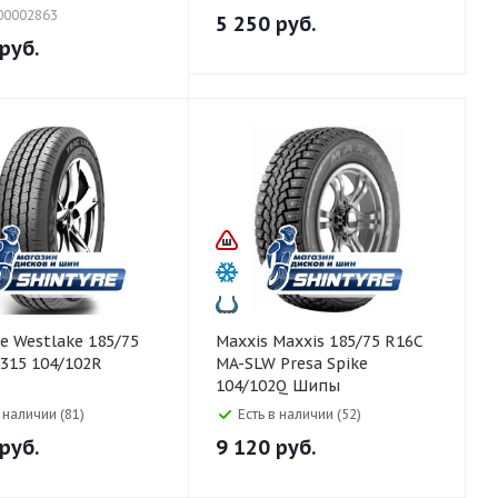
00002863
5 250
руб.
руб.
85/75
Maxxis Maxxis 185/75 R16C
315 104/102R
MA-SLW Presa Spike
104/102Q Шипы
в наличии (81)
Есть в наличии (52)
руб.
9 120
руб.