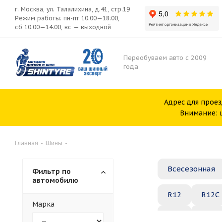
г. Москва, ул. Талалихина, д.41, стр.19
Режим работы: пн-пт 10:00—18:00,
сб 10:00—14:00, вс — выходной
Переобуваем авто с 2009
года
Адрес для проез
Внимание: ш
Главная
-
Шины
-
Всесезонная
Фильтр по
автомобилю
R12
R12C
Марка
R20
R21