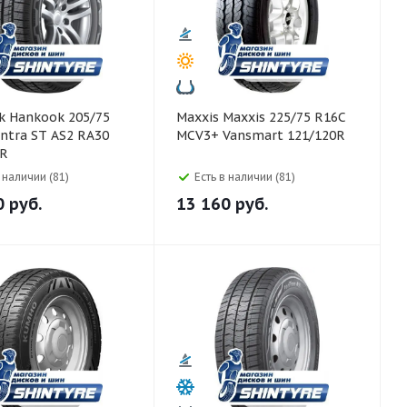
5/75
Maxxis Maxxis 225/75 R16C
ntra ST AS2 RA30
MCV3+ Vansmart 121/120R
8R
в наличии (81)
Есть в наличии (81)
0
руб.
13 160
руб.