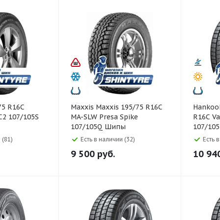
Maxxis Maxxis 195/75 R16C
Hankook Hankook 19
C2 107/105S
MA-SLW Presa Spike
R16C Va
107/105Q Шипы
107/10
 (81)
Есть в наличии (32)
Есть 
9 500
руб.
10 94