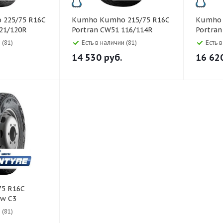
Kumho Kumho 215/75 R16C
Kumho Kumho 225/75 R16
121/120R
Portran CW51 116/114R
Portran
 (81)
Есть в наличии (81)
Есть 
14 530
руб.
16 62
ow C3
 (81)