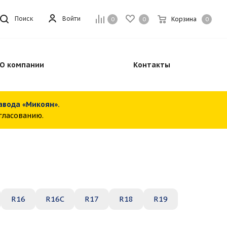
Войти
Поиск
Корзина
0
0
0
О компании
Контакты
завода «Микоян».
огласованию.
R16
R16C
R17
R18
R19