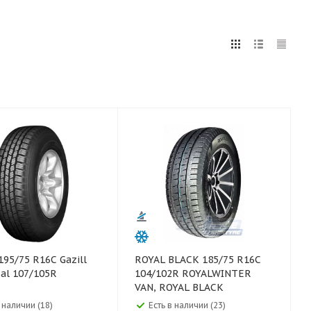
5
255
265
275
285
295
75
80
ROYAL BLACK 185/75 R16C
al 107/105R
104/102R ROYALWINTER
VAN, ROYAL BLACK
в наличии (18)
Есть в наличии (23)