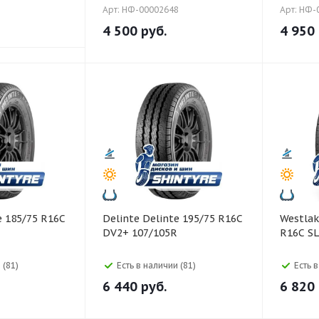
Арт: НФ-00002648
Арт: НФ-
4 500
руб.
4 950
Delinte Delinte 195/75 R16C
Westlake Westlake 1
DV2+ 107/105R
R16C SL
 (81)
Есть в наличии (81)
Есть 
6 440
руб.
6 820