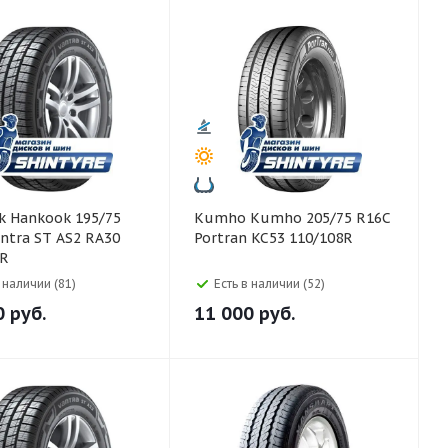
5/75
Kumho Kumho 205/75 R16C
ntra ST AS2 RA30
Portran KC53 110/108R
5R
в наличии (81)
Есть в наличии (52)
0
руб.
11 000
руб.