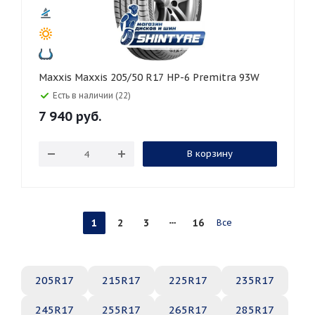
Maxxis Maxxis 205/50 R17 HP-6 Premitra 93W
Есть в наличии (22)
7 940
руб.
В корзину
1
2
3
16
Все
205R17
215R17
225R17
235R17
245R17
255R17
265R17
285R17