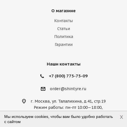
Lamborghini
Lancia
Land Rover
О магазине
Lexus
Lifan
Lincoln
Lotus
Контакты
Marussia
Maserati
Maybach
Статьи
Политика
Mazda
McLaren
Mercedes
Гарантии
Mercury
MG
Mini
Mitsubishi
Nissan
Noble
Opel
Peugeot
Наши контакты
Plymouth
Pontiac
Porsche
+7 (800) 775-75-09
Ravon
Renault
Rolls-Royce
order@shintyre.ru
Rover
Saab
Saturn
Scion
г. Москва, ул. Талалихина, д.41, стр.19
Режим работы: пн-пт 10:00—18:00,
Seat
Skoda
Smart
Ssang Yong
сб 10:00—14:00, вс — выходной
x
Мы используем cookies, чтобы вам было удобно работать
с сайтом
Subaru
Suzuki
Tesla
Toyota