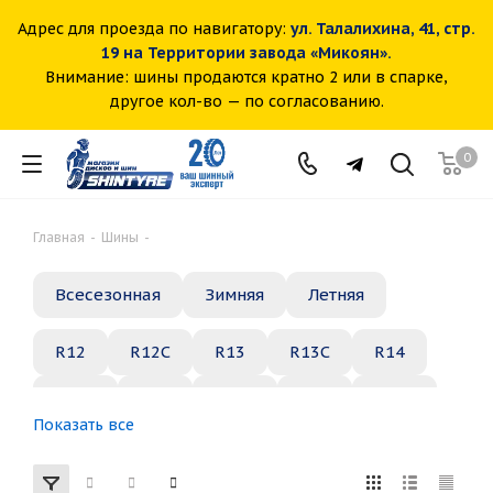
Адрес для проезда по навигатору:
ул. Талалихина, 41, стр.
19 на Территории завода «Микоян».
Внимание: шины продаются кратно 2 или в спарке,
другое кол-во — по согласованию.
0
Главная
-
Шины
-
Всесезонная
Зимняя
Летняя
R12
R12C
R13
R13C
R14
R14C
R15
R15C
R16
R16C
Показать все
R17
R18
R19
R20
R21
R22