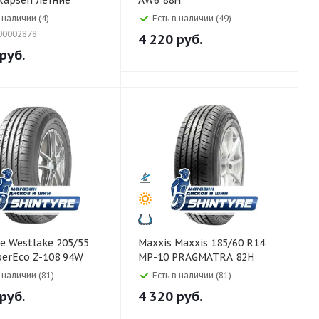
Kapsen Летние
AW6 88H
 наличии (4)
Есть в наличии (49)
00002878
4 220
руб.
руб.
05/55
Maxxis Maxxis 185/60 R14
erEco Z-108 94W
MP-10 PRAGMATRA 82H
в наличии (81)
Есть в наличии (81)
руб.
4 320
руб.