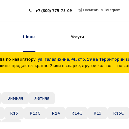
Написать в Telegram
+7 (800) 775-75-09
Шины
Услуги
да по навигатору:
ул. Талалихина, 41, стр. 19 на Территории 
ины продаются кратно 2 или в спарке, другое кол-во — по с
Зимняя
Летняя
R13
R13C
R14
R14C
R15
R15C
R22