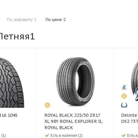
185
195
205
215
225
235
24
По алфавиту
По цене
325
Летняя1
40
45
45
50
55
60
65
70
ROYAL BLACK 225/50 ZR17
Delinte Delinte 155/65 R1
XL 98Y ROYAL EXPLORER II,
DS2 73
ROYAL BLACK
 (1)
Есть в наличии (2)
Есть 