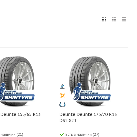
5
255
265
275
285
295
75
80
3
Delinte Delinte 175/70 R13
T
DS2 82T
в наличии (21)
Есть в наличии (27)