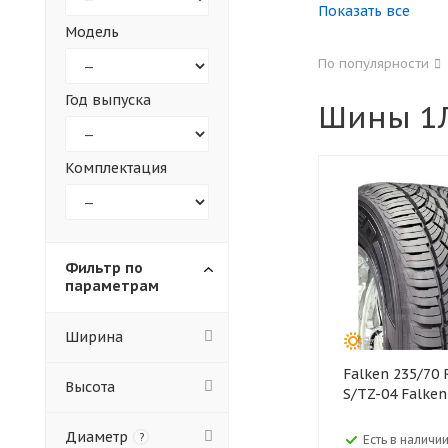
Показать все
Модель
155
165
По популярности
305
315
Год выпуска
Шины 1
30
35
Комплектация
Фильтр по
параметрам
Ширина
Falken 235/70 R16 104S
Высота
S/TZ-04 Falken
Диаметр
?
Есть в наличии