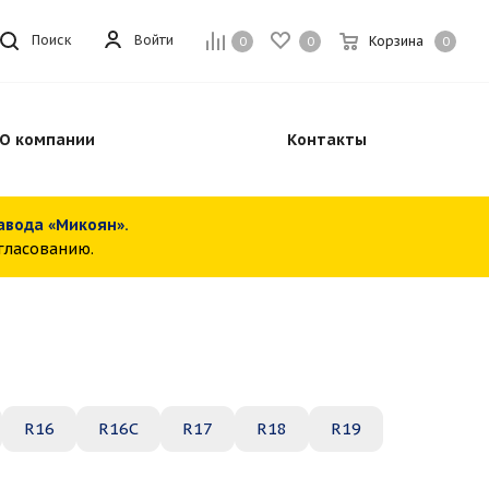
Войти
Поиск
Корзина
0
0
0
О компании
Контакты
завода «Микоян».
огласованию.
R16
R16C
R17
R18
R19