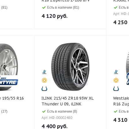
R16 ZuperEco Z-108 87V
K3000, 
 (81)
Есть в наличии (81)
Есть в
Арт: НФ-
4 120
руб.
4 250
ILINK 215/45 ZR18 93W XL
Westlake Westlake 2
Thunder U 09, iLINK
R16 Zup
 (27)
Есть в наличии (8)
Есть 
Арт: НФ-00002480
4 310
4 400
руб.