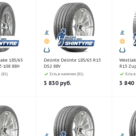
Delinte Delinte 185/65 R15
Westlake Westlake 1
Z-108 88H
DS2 88V
R15 Zup
 (81)
Есть в наличии (81)
Есть 
3 830
руб.
3 840