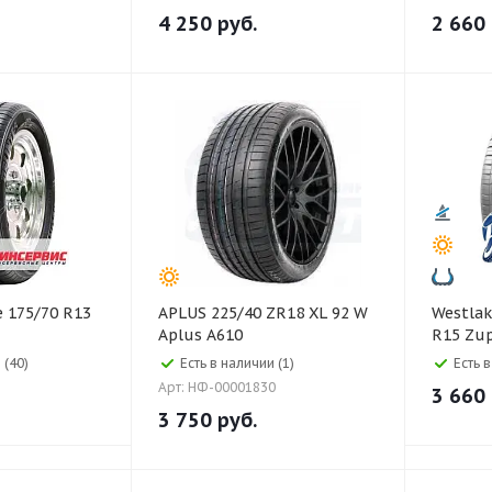
4 250
руб.
2 660
APLUS 225/40 ZR18 XL 92 W
Westlake Westlake 1
Aplus A610
R15 Zup
 (40)
Есть в наличии (1)
Есть 
Арт: НФ-00001830
3 660
3 750
руб.