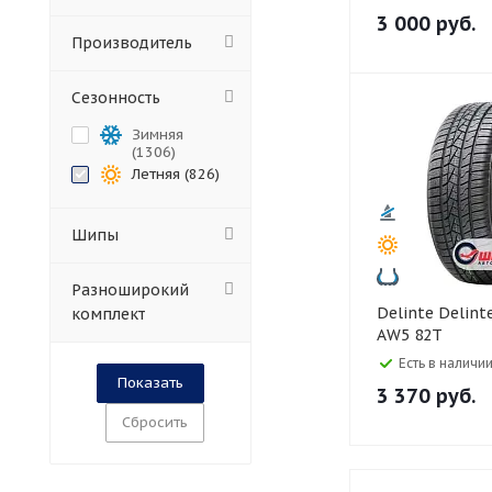
3 000
руб.
Производитель
Сезонность
Зимняя
(
1306
)
Летняя (
826
)
Шипы
Разноширокий
Delinte Delinte 175/70 R13
комплект
AW5 82T
Есть в наличии
3 370
руб.
Сбросить