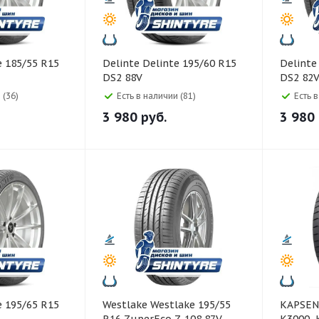
Delinte Delinte 195/60 R15
Delinte Delinte 195/50 R1
DS2 88V
DS2 82
 (36)
Есть в наличии (81)
Есть 
3 980
руб.
3 980
Westlake Westlake 195/55
KAPSEN 205/45 ZR17 88W 