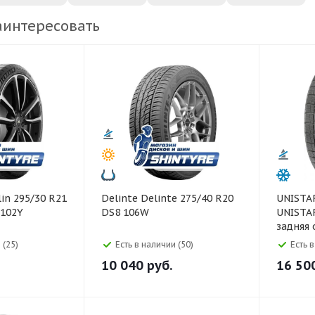
аинтересовать
Delinte Delinte 275/40 R20
UNISTAR 325/40 R22 118
 102Y
DS8 106W
UNISTA
задняя 
 (25)
Есть в наличии (50)
Есть 
10 040
руб.
16 50