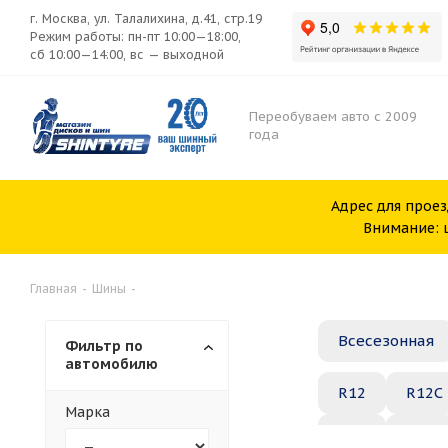
г. Москва, ул. Талалихина, д.41, стр.19
Режим работы: пн-пт 10:00—18:00,
сб 10:00—14:00, вс — выходной
Переобуваем авто с 2009
года
Адрес для проез
Внимание: ш
Главная
-
Шины
-
Всесезонная
Фильтр по
автомобилю
R12
R12C
Марка
R20
R21