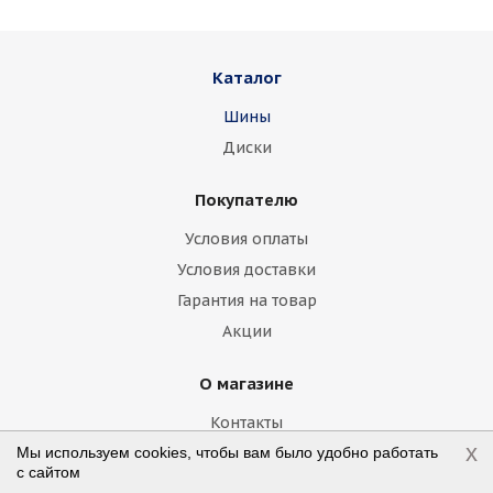
Daihatsu
Datsun
Dodge
Каталог
Dongfeng
FAW
Ferrari
Fiat
Шины
Fisker
Ford
Foton
GAC
Диски
Geely
Genesis
GMC
Great Wall
Покупателю
Haima
Haval
Holden
Honda
Условия оплаты
Hummer
Hyundai
Infiniti
Isuzu
Условия доставки
Гарантия на товар
Iveco
Jac
Jaguar
Jeep
Kia
Акции
Lamborghini
Lancia
Land Rover
О магазине
Lexus
Lifan
Lincoln
Lotus
Контакты
Marussia
Maserati
Maybach
x
Мы используем cookies, чтобы вам было удобно работать
Статьи
с сайтом
Политика