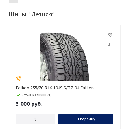
Шины 1Летняя1
155
165
185
195
205
215
225
235
245
255
265
275
285
295
305
315
325
30
35
40
45
45
50
55
60
65
70
75
80
Falken 235/70 R16 104S S/TZ-04 Falken
Есть в наличии (1)
3 000
руб.
В корзину