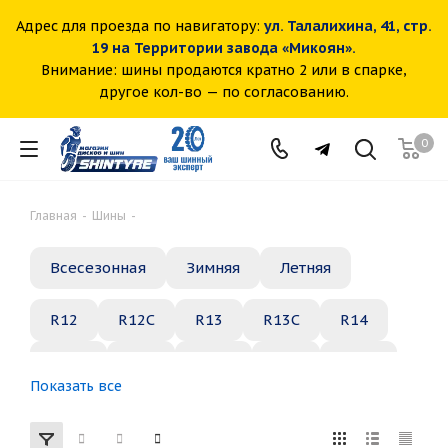
Адрес для проезда по навигатору:
ул. Талалихина, 41, стр.
19 на Территории завода «Микоян».
Внимание: шины продаются кратно 2 или в спарке,
другое кол-во — по согласованию.
0
Главная
-
Шины
-
Всесезонная
Зимняя
Летняя
R12
R12C
R13
R13C
R14
R14C
R15
R15C
R16
R16C
Показать все
R17
R18
R19
R20
R21
R22